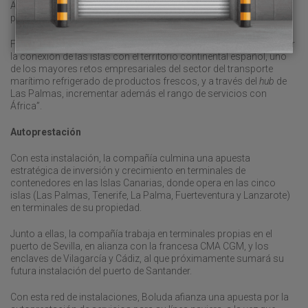
Autoridad Portuaria de Las Palmas. La cifra ya superó los niveles
prepandemia, cuyo impacto se hizo notar en las cifras de 2020.
Fuentes de Boluda han explicado que Lanzarote viene “a fortalecer
la conexión de las islas con el territorio continental español, uno
de los mayores retos empresariales del sector del transporte
marítimo refrigerado de productos frescos, y a través del
hub
de
Las Palmas, incrementar además el rango de servicios con
África”.
Autoprestación
Con esta instalación, la compañía culmina una apuesta
estratégica de inversión y crecimiento en terminales de
contenedores en las Islas Canarias, donde opera en las cinco
islas (Las Palmas, Tenerife, La Palma, Fuerteventura y Lanzarote)
en terminales de su propiedad.
Junto a ellas, la compañía trabaja en terminales propias en el
puerto de Sevilla, en alianza con la francesa CMA CGM, y los
enclaves de Vilagarcía y Cádiz, al que próximamente sumará su
futura instalación del puerto de Santander.
Con esta red de instalaciones, Boluda afianza una apuesta por la