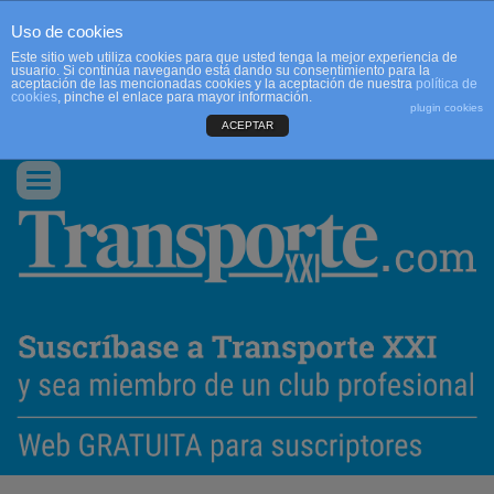
Uso de cookies
Este sitio web utiliza cookies para que usted tenga la mejor experiencia de
usuario. Si continúa navegando está dando su consentimiento para la
aceptación de las mencionadas cookies y la aceptación de nuestra
política de
cookies
, pinche el enlace para mayor información.
plugin cookies
ACEPTAR
QUIENES SOMOS
CONTACTO
PUBLICIDAD
ACCEDER
Conmutar
navegación