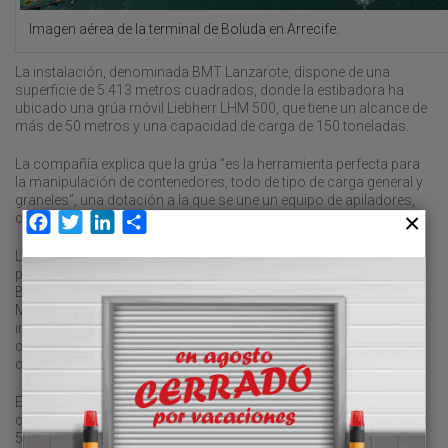
Imagen aérea de la terminal de Boluda en Arrecife.
La instalación, denominada BMT Lanzarote, dispone de una
superficie de 5.413 metros cuadrados, donde la estibadora ha
ubicado una grúa móvil Liebherr LHM 500, que tiene un alcance de
más de 50 metros y una capacidad de carga de 150 toneladas.
La compañía explica que la grúa “es la herramienta perfecta para
la manipulación de contenedores, todo de tipo de carga general y
graneles”, una dotación a la que se une un equipo de apiladores,
cabezas tractoras y plataformas.
Facebook
Twitter
LinkedIn
Compartir
La primera operativa logística de la instalación se llevó a cabo el
pasado 4 de febrero con la escala del buque “Macarena B”, de
Boluda Lines. Con ello, la naviera ha dejado de operar en Terminal
Marítima de Arrecife, gestionada por Gesport Lanzarote,
instalación que hasta el momento era la única que podía trabajar
contenedores en el enclave, de los que el 65 por ciento son
canalizados por buques del grupo que preside Vicente Boluda.
El puerto de Arrecife gestionó en 2022 un total de 65.673 TEUs,
cifra que supuso un incremento del 26,6 por ciento respecto a los
51.851 TEUs de 2021, de acuerdo a los datos oficiales de la