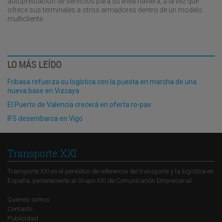
autoprestación de servicios para su línea naviera, a la vez que
ofrece sus terminales a otros armadores dentro de un modelo
multicliente.
LO MÁS LEÍDO
Fribasa refuerza su logística con la puesta en marcha de una
nueva base en Vizcaya
El Puerto de Valencia crecerá en oferta ro-pax
IFS desembarca en Vigo
Transporte XXI
Transporte XXI es el periódico de referencia del transporte y la logística en
España, perteneciente al Grupo XXI de Comunicación Empresarial.
Quienes somos
Contacto
Publicidad