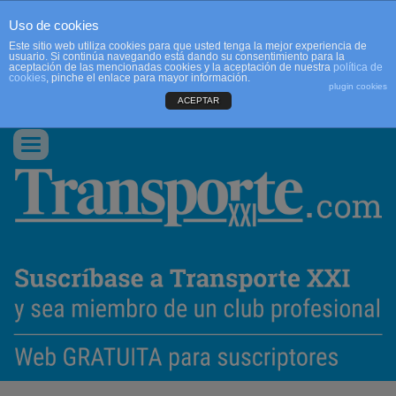
Uso de cookies
Este sitio web utiliza cookies para que usted tenga la mejor experiencia de
usuario. Si continúa navegando está dando su consentimiento para la
aceptación de las mencionadas cookies y la aceptación de nuestra
política de
cookies
, pinche el enlace para mayor información.
plugin cookies
ACEPTAR
QUIENES SOMOS
CONTACTO
PUBLICIDAD
ACCEDER
Conmutar
navegación