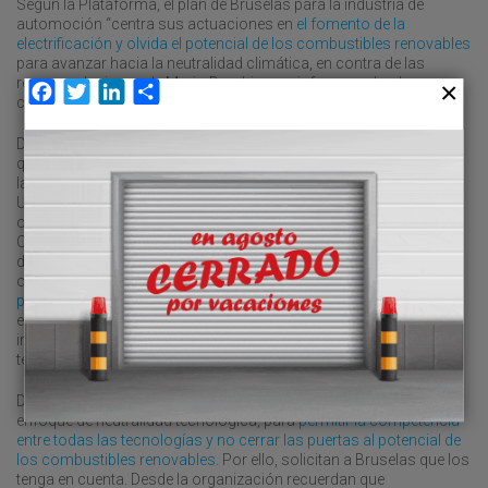
Según la Plataforma, el plan de Bruselas para la industria de
automoción “centra sus actuaciones en
el fomento de la
electrificación y olvida el potencial de los combustibles renovables
para avanzar hacia la neutralidad climática, en contra de las
recomendaciones de Mario Draghi en su informe sobre la
Facebook
Twitter
LinkedIn
Compartir
competitividad europea”.
Desde esta organización, que está compuesta por 30 entidades
que representan a más de 348.700 empresas de todo tipo, entre
las que se encuentran Anave, Astic, CETM y UNO, lamentan que la
UE no haya tenido en cuenta en este plan “sus propias
orientaciones”, recogidas en la reciente ‘Brújula de la
Competitividad’. En este documento, “se reconoce la importancia
del principio de neutralidad tecnológica para alcanzar los
objetivos climáticos de la UE”, más aún cuando
la propia
presidenta de la Comisión Europea, Ursula Von der Leyen
, afirmó
este lunes que “debemos escuchar las voces de las partes
interesadas que piden más pragmatismo y neutralidad
tecnológica”.
Desde la Plataforma insisten en la importancia de adoptar el
enfoque de neutralidad tecnológica, para
permitir la competencia
entre todas las tecnologías y no cerrar las puertas al potencial de
los combustibles renovables.
Por ello, solicitan a Bruselas que los
tenga en cuenta. Desde la organización recuerdan que