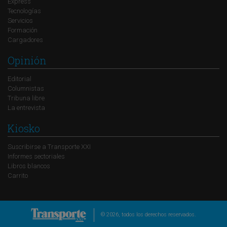
Express
Tecnologías
Servicios
Formación
Cargadores
Opinión
Editorial
Columnistas
Tribuna libre
La entrevista
Kiosko
Suscribirse a Transporte XXI
Informes sectoriales
Libros blancos
Carrito
© 2026, todos los derechos reservados.