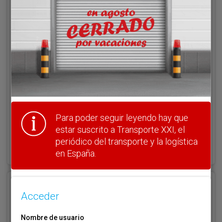
Acceder
Nombre de usuario
Clave
Para poder seguir leyendo hay que
estar suscrito a Transporte XXI, el
¿Olvidó su clave?
periódico del transporte y la logística
Haga clic aquí para recuperarla.
en España.
Registrarse
Acceder
Nombre de usuario (elija un nombre)
*
Nombre de usuario