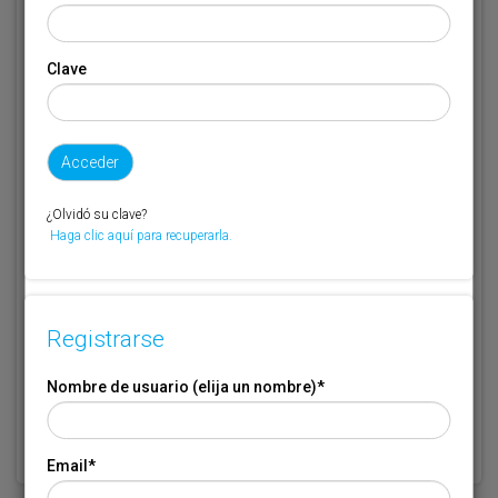
Email
*
Clave
Código de suscriptor
(1) (2)
Si no recuerda o no tiene a mano su código de suscriptor llame al
¿Olvidó su clave?
teléfono 944 400 000 y se lo recordaremos.
Haga clic aquí para recuperarla.
Si no es suscriptor de Transporte XXI deje este campo en blanco.
* Campo obligatorio
Registrarse
Por favor indique que ha leído y está de acuerdo con las
Condiciones
*
de Uso
Nombre de usuario (elija un nombre)
*
Email
*