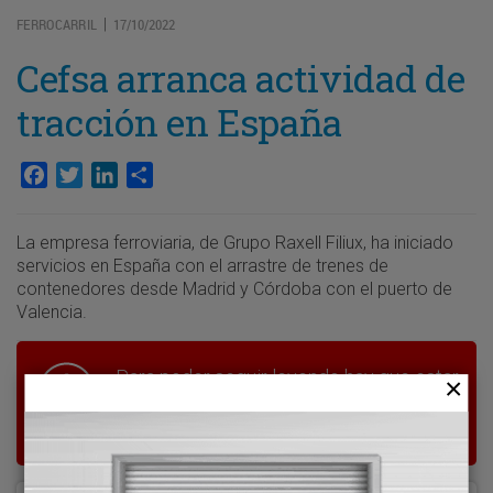
FERROCARRIL
17/10/2022
|
Cefsa arranca actividad de
tracción en España
Facebook
Twitter
LinkedIn
Compartir
La empresa ferroviaria, de Grupo Raxell Filiux, ha iniciado
servicios en España con el arrastre de trenes de
contenedores desde Madrid y Córdoba con el puerto de
Valencia.
Para poder seguir leyendo hay que estar
suscrito a Transporte XXI, el periódico
del transporte y la logística en España.