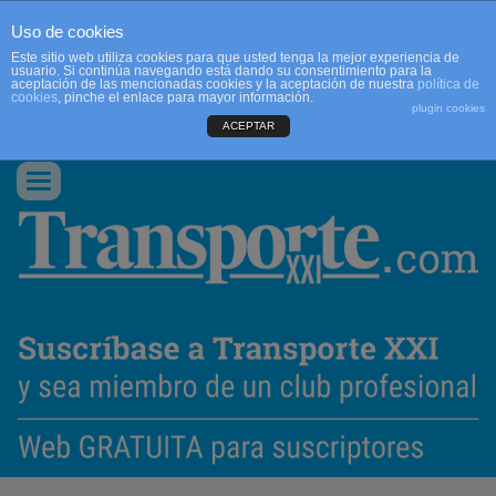
Uso de cookies
Este sitio web utiliza cookies para que usted tenga la mejor experiencia de
usuario. Si continúa navegando está dando su consentimiento para la
aceptación de las mencionadas cookies y la aceptación de nuestra
política de
cookies
, pinche el enlace para mayor información.
plugin cookies
ACEPTAR
QUIENES SOMOS
CONTACTO
PUBLICIDAD
ACCEDER
Conmutar
navegación