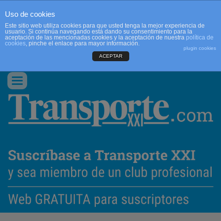
Uso de cookies
Este sitio web utiliza cookies para que usted tenga la mejor experiencia de
usuario. Si continúa navegando está dando su consentimiento para la
aceptación de las mencionadas cookies y la aceptación de nuestra
política de
cookies
, pinche el enlace para mayor información.
plugin cookies
ACEPTAR
QUIENES SOMOS
CONTACTO
PUBLICIDAD
ACCEDER
Conmutar
navegación