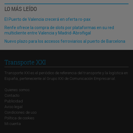
LO MÁS LEÍDO
El Puerto de Valencia crecerá en oferta ro-pax
Renfe ofrece la compra de slots por plataformas en su red
multicliente entre Valencia y Madrid-Abroñigal
Nuevo plazo para los accesos ferroviarios al puerto de Barcelona
Transporte XXI
Transporte XXI es el periódico de referencia del transporte y la logística en
España, perteneciente al Grupo XXI de Comunicación Empresarial.
Quienes somos
Contacto
Publicidad
Aviso legal
Condiciones de uso
Política de cookies
Mi cuenta