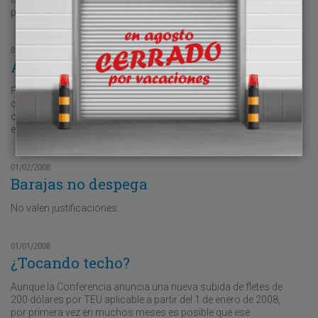
para volar a China
01/03/2008
Asumir responsabilidades
Francamente, era excesivamente cómodo para los
consignatarios escabullirse de cualquier reclamación formal
o pleito pretendiendo que éste se hiciera exclusivamente ante
el armador titular del conocimiento de embarque
01/02/2008
Barajas no despega
No valen justificaciones.
01/01/2008
¿Tocando techo?
Aunque la Conferencia anuncia una nueva subida de fletes de
200 dólares por TEU aplicable a partir del 1 de enero de 2008,
por primera vez en muchos meses es posible que ese