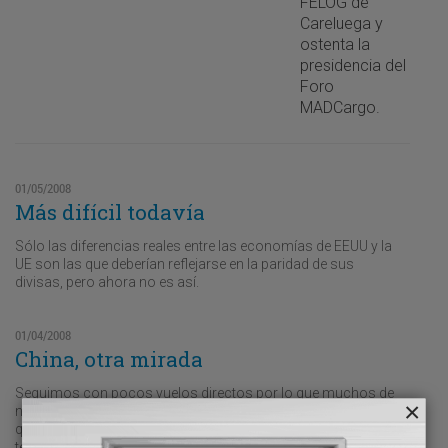
FELOG de
Careluega y
ostenta la
presidencia del
Foro
MADCargo.
01/05/2008
Más difícil todavía
Sólo las diferencias reales entre las economías de EEUU y la
UE son las que deberían reflejarse en la paridad de sus
divisas, pero ahora no es así.
01/04/2008
China, otra mirada
Seguimos con pocos vuelos directos por lo que muchos de
nuestros envíos deben sufrir tiempos de tránsito más largos
que los de nuestros vecinos y competidores europeos al
tener que transportarlos hasta otros aeropuertos extranjeros