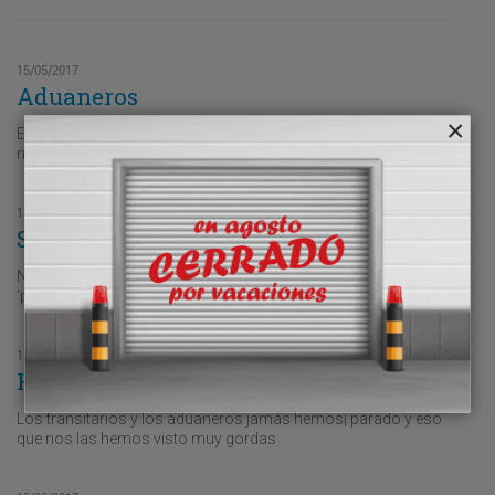
15/05/2017
Aduaneros
En los próximos meses nos vamos a encontrar con buen
número de nuevos representantes aduaneros
15/04/2017
Se respira acuerdo
No hemos escuchado de las navieras que cuando todo el
‘problema de la estiba’ quede resuelto van a bajar los precios
15/03/2017
Hoy no paramos
Los transitarios y los aduaneros jamás hemos¡ parado y eso
que nos las hemos visto muy gordas