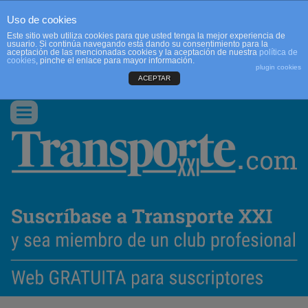
Uso de cookies
Este sitio web utiliza cookies para que usted tenga la mejor experiencia de
usuario. Si continúa navegando está dando su consentimiento para la
aceptación de las mencionadas cookies y la aceptación de nuestra
política de
cookies
, pinche el enlace para mayor información.
plugin cookies
ACEPTAR
QUIENES SOMOS
CONTACTO
PUBLICIDAD
ACCEDER
Conmutar
navegación