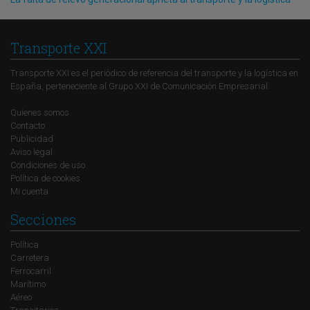
Transporte XXI
Transporte XXI es el periódico de referencia del transporte y la logística en
España, perteneciente al Grupo XXI de Comunicación Empresarial.
Quienes somos
Contacto
Publicidad
Aviso legal
Condiciones de uso
Política de cookies
Mi cuenta
Secciones
Política
Carretera
Ferrocarril
Marítimo
Aéreo