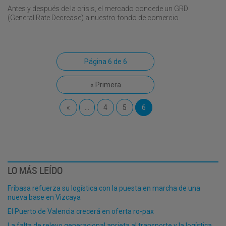
Antes y después de la crisis, el mercado concede un GRD
(General Rate Decrease) a nuestro fondo de comercio
Página 6 de 6
« Primera
«
...
4
5
6
LO MÁS LEÍDO
Fribasa refuerza su logística con la puesta en marcha de una
nueva base en Vizcaya
El Puerto de Valencia crecerá en oferta ro-pax
La falta de relevo generacional aprieta al transporte y la logística