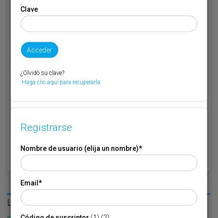
Clave
Código de suscriptor
(1) (2)
Si no recuerda o no tiene a mano su código de suscriptor llame al
teléfono 944 400 000 y se lo recordaremos.
¿Olvidó su clave?
Si no es suscriptor de Transporte XXI deje este campo en blanco.
Haga clic aquí para recuperarla.
* Campo obligatorio
Por favor indique que ha leído y está de acuerdo con las
Condiciones
*
de Uso
Registrarse
Nombre de usuario (elija un nombre)
*
Email
*
LO MÁS LEÍDO
Código de suscriptor
(1) (2)