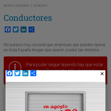
MUTATIS MUTANDIS
01/04/2019
|
Conductores
Facebook
Twitter
LinkedIn
Compartir
No parece muy racional que empresas que pueden operar
en toda España tengan que asumir costes tan distintos
Para poder seguir leyendo hay que estar
suscrito a Transporte XXI, el periódico
Facebook
Twitter
LinkedIn
Compartir
del transporte y la logística en España.
Acceder
Nombre de usuario