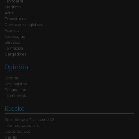
Ferrocarril
Marítimo
Aéreo
Transitarios
Operadores logísticos
Express
Tecnologías
Servicios
Formación
Cargadores
Opinión
Editorial
Columnistas
Tribuna libre
La entrevista
Kiosko
Suscribirse a Transporte XXI
Informes sectoriales
Libros blancos
Carrito