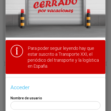
Clave
Para poder seguir leyendo hay que
¿Olvidó su clave?
Haga clic aquí para recuperarla.
estar suscrito a Transporte XXI, el
periódico del transporte y la logística
en España.
Registrarse
Nombre de usuario (elija un nombre)
*
Acceder
Nombre de usuario
Email
*