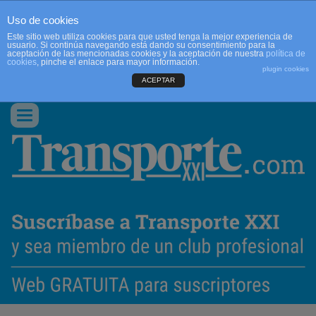
Uso de cookies
Este sitio web utiliza cookies para que usted tenga la mejor experiencia de
usuario. Si continúa navegando está dando su consentimiento para la
aceptación de las mencionadas cookies y la aceptación de nuestra
política de
cookies
, pinche el enlace para mayor información.
plugin cookies
ACEPTAR
QUIENES SOMOS
CONTACTO
PUBLICIDAD
ACCEDER
Conmutar
navegación