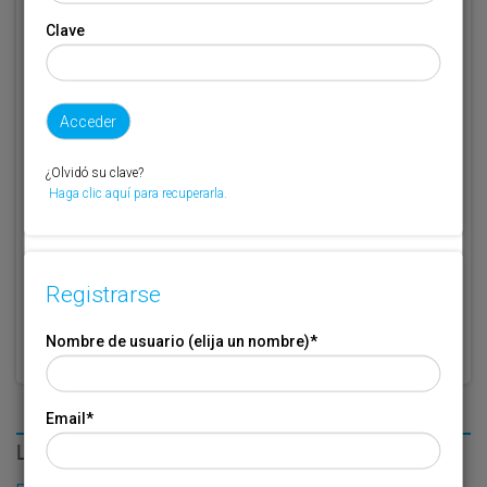
Clave
Código de suscriptor
(1) (2)
Si no recuerda o no tiene a mano su código de suscriptor llame al
teléfono 944 400 000 y se lo recordaremos.
Si no es suscriptor de Transporte XXI deje este campo en blanco.
¿Olvidó su clave?
Haga clic aquí para recuperarla.
* Campo obligatorio
Por favor indique que ha leído y está de acuerdo con las
Condiciones
*
de Uso
Registrarse
Nombre de usuario (elija un nombre)
*
Email
*
LO MÁS LEÍDO