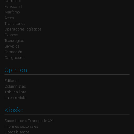
Carretera
Ferrocarril
Marítimo
Aéreo
Transitarios
Operadores logísticos
Express
Tecnologías
Servicios
Formación
Cargadores
Opinión
Editorial
Columnistas
Tribuna libre
La entrevista
Kiosko
Suscribirse a Transporte XXI
Informes sectoriales
Libros blancos