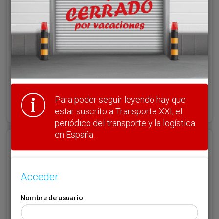
Clave
¿Olvidó su clave?
Para poder seguir leyendo hay que
Haga clic aquí para recuperarla.
estar suscrito a Transporte XXI, el
periódico del transporte y la logística
en España.
Registrarse
Nombre de usuario (elija un nombre)
*
Acceder
Nombre de usuario
Email
*