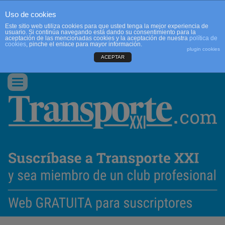
Uso de cookies
Este sitio web utiliza cookies para que usted tenga la mejor experiencia de
usuario. Si continúa navegando está dando su consentimiento para la
aceptación de las mencionadas cookies y la aceptación de nuestra
política de
cookies
, pinche el enlace para mayor información.
plugin cookies
ACEPTAR
QUIENES SOMOS
CONTACTO
PUBLICIDAD
ACCEDER
Conmutar
navegación