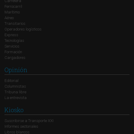
Carretera
Ferrocarril
Marítimo
Aéreo
Transitarios
Operadores logísticos
Express
Tecnologías
Servicios
Formación
Cargadores
Opinión
Editorial
Columnistas
Tribuna libre
La entrevista
Kiosko
Suscribirse a Transporte XXI
Informes sectoriales
Libros blancos