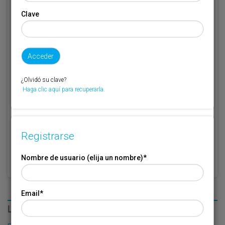
Clave
Código de suscriptor
(1) (2)
Si no recuerda o no tiene a mano su código de suscriptor llame al
teléfono 944 400 000 y se lo recordaremos.
Si no es suscriptor de Transporte XXI deje este campo en blanco.
¿Olvidó su clave?
Haga clic aquí para recuperarla.
* Campo obligatorio
Por favor indique que ha leído y está de acuerdo con las
Condiciones
*
de Uso
Registrarse
Nombre de usuario (elija un nombre)
*
Email
*
LO MÁS LEÍDO