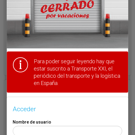
Clave
¿Olvidó su clave?
Para poder seguir leyendo hay que
Haga clic aquí para recuperarla.
estar suscrito a Transporte XXI, el
periódico del transporte y la logística
en España.
Registrarse
Nombre de usuario (elija un nombre)
*
Acceder
Nombre de usuario
Email
*