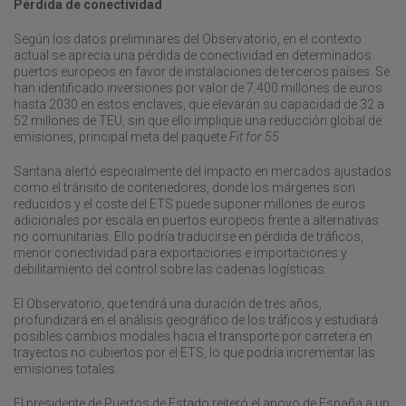
Pérdida de conectividad
Según los datos preliminares del Observatorio, en el contexto
actual se aprecia una pérdida de conectividad en determinados
puertos europeos en favor de instalaciones de terceros países. Se
han identificado inversiones por valor de 7.400 millones de euros
hasta 2030 en estos enclaves, que elevarán su capacidad de 32 a
52 millones de TEU, sin que ello implique una reducción global de
emisiones, principal meta del paquete
Fit for 55
.
Santana alertó especialmente del impacto en mercados ajustados
como el tránsito de contenedores, donde los márgenes son
reducidos y el coste del ETS puede suponer millones de euros
adicionales por escala en puertos europeos frente a alternativas
no comunitarias. Ello podría traducirse en pérdida de tráficos,
menor conectividad para exportaciones e importaciones y
debilitamiento del control sobre las cadenas logísticas.
El Observatorio, que tendrá una duración de tres años,
profundizará en el análisis geográfico de los tráficos y estudiará
posibles cambios modales hacia el transporte por carretera en
trayectos no cubiertos por el ETS, lo que podría incrementar las
emisiones totales.
El presidente de Puertos de Estado reiteró el apoyo de España a un