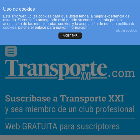
Uso de cookies
Este sitio web utiliza cookies para que usted tenga la mejor experiencia de
usuario. Si continúa navegando está dando su consentimiento para la
aceptación de las mencionadas cookies y la aceptación de nuestra
política de
cookies
, pinche el enlace para mayor información.
plugin cookies
ACEPTAR
QUIENES SOMOS
CONTACTO
PUBLICIDAD
ACCEDER
Conmutar
navegación