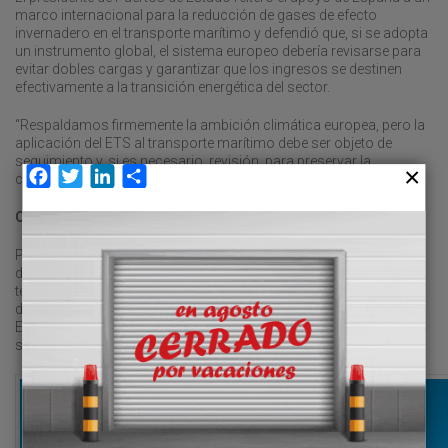
marco internacional para la reducción de gases de efecto
invernadero en el transporte marítimo y defendió que, si se adopta
un instrumento global, el sistema europeo debería revisarse para
evitar dobles cargas y garantizar que los ingresos se destinen
efectivamente a la transición energética del sector.
“Respaldamos firmemente la ambición climática europea, pero la
aplicación del ETS al transporte marítimo debe ser objeto de
seguimiento y, si es necesario, revisión, para preservar la
Facebook
Twitter
LinkedIn
Compartir
competitividad y la cohesión de la cadena logística”, concluyó.
Conclusiones
Por su parte, Manuel Arana, director de Planificación y Desarrollo
de Puertos del Estado, presentó las principales conclusiones
técnicas del Observatorio, confirmando que se ha detectado “un
desplazamiento de conectividad desde puertos de la Unión
Europea hacia enclaves de terceros países”, especialmente en los
segmentos de contenedores y servicios ro-ro.