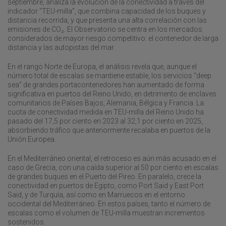
septiembre, analiza la evolución de la conectividad a través del
indicador “TEU-milla”, que combina capacidad de los buques y
distancia recorrida, y que presenta una alta correlación con las
emisiones de CO₂. El Observatorio se centra en los mercados
considerados de mayor riesgo competitivo: el contenedor de larga
distancia y las autopistas del mar.
En el rango Norte de Europa, el análisis revela que, aunque el
número total de escalas se mantiene estable, los servicios “deep
sea” de grandes portacontenedores han aumentado de forma
significativa en puertos del Reino Unido, en detrimento de enclaves
comunitarios de Países Bajos, Alemania, Bélgica y Francia. La
cuota de conectividad medida en TEU-milla del Reino Unido ha
pasado del 17,5 por ciento en 2023 al 32,1 por ciento en 2025,
absorbiendo tráfico que anteriormente recalaba en puertos de la
Unión Europea.
En el Mediterráneo oriental, el retroceso es aún más acusado en el
caso de Grecia, con una caída superior al 50 por ciento en escalas
de grandes buques en el Puerto del Pireo. En paralelo, crece la
conectividad en puertos de Egipto, como Port Said y East Port
Said, y de Turquía, así como en Marruecos en el entorno
occidental del Mediterráneo. En estos países, tanto el número de
escalas como el volumen de TEU-milla muestran incrementos
sostenidos.