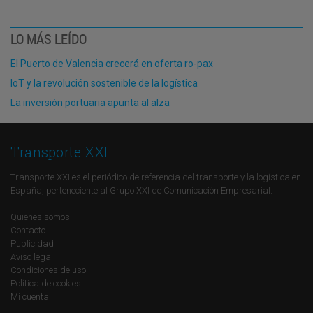
LO MÁS LEÍDO
El Puerto de Valencia crecerá en oferta ro-pax
IoT y la revolución sostenible de la logística
La inversión portuaria apunta al alza
Transporte XXI
Transporte XXI es el periódico de referencia del transporte y la logística en
España, perteneciente al Grupo XXI de Comunicación Empresarial.
Quienes somos
Contacto
Publicidad
Aviso legal
Condiciones de uso
Política de cookies
Mi cuenta