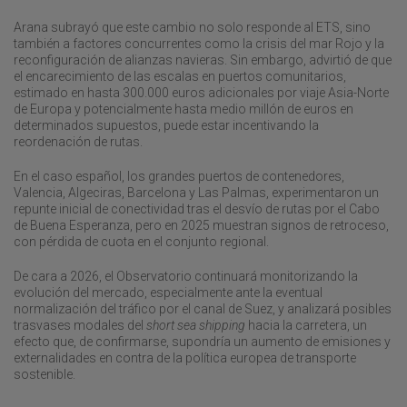
Arana subrayó que este cambio no solo responde al ETS, sino
también a factores concurrentes como la crisis del mar Rojo y la
reconfiguración de alianzas navieras. Sin embargo, advirtió de que
el encarecimiento de las escalas en puertos comunitarios,
estimado en hasta 300.000 euros adicionales por viaje Asia-Norte
de Europa y potencialmente hasta medio millón de euros en
determinados supuestos, puede estar incentivando la
reordenación de rutas.
En el caso español, los grandes puertos de contenedores,
Valencia, Algeciras, Barcelona y Las Palmas, experimentaron un
repunte inicial de conectividad tras el desvío de rutas por el Cabo
de Buena Esperanza, pero en 2025 muestran signos de retroceso,
con pérdida de cuota en el conjunto regional.
De cara a 2026, el Observatorio continuará monitorizando la
evolución del mercado, especialmente ante la eventual
normalización del tráfico por el canal de Suez, y analizará posibles
trasvases modales del
short sea shipping
hacia la carretera, un
efecto que, de confirmarse, supondría un aumento de emisiones y
externalidades en contra de la política europea de transporte
sostenible.