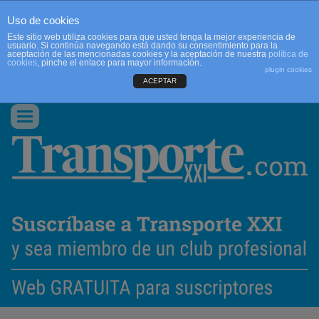
Uso de cookies
Este sitio web utiliza cookies para que usted tenga la mejor experiencia de
usuario. Si continúa navegando está dando su consentimiento para la
aceptación de las mencionadas cookies y la aceptación de nuestra
política de
cookies
, pinche el enlace para mayor información.
plugin cookies
ACEPTAR
QUIENES SOMOS
CONTACTO
PUBLICIDAD
ACCEDER
Conmutar
navegación