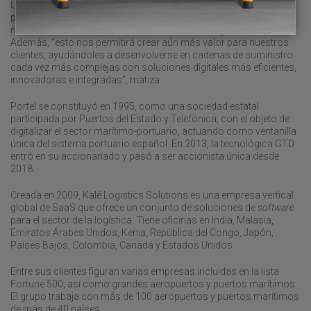
La directora comercial de Portel, Sandra Mena, avanza que Kalé
proporcionará “los recursos, la tecnología y el alcance global
necesarios para llevar nuestras soluciones al siguiente nivel”.
Además, “esto nos permitirá crear aún más valor para nuestros
clientes, ayudándoles a desenvolverse en cadenas de suministro
cada vez más complejas con soluciones digitales más eficientes,
innovadoras e integradas”, matiza.
Portel se constituyó en 1995, como una sociedad estatal
participada por Puertos del Estado y Telefónica, con el objeto de
digitalizar el sector marítimo-portuario, actuando como ventanilla
única del sistema portuario español. En 2013, la tecnológica GTD
entró en su accionariado y pasó a ser accionista única desde
2018.
Creada en 2009, Kalé Logistics Solutions es una empresa vertical
global de SaaS que ofrece un conjunto de soluciones de
software
para el sector de la logística. Tiene oficinas en India, Malasia,
Emiratos Árabes Unidos, Kenia, República del Congo, Japón,
Países Bajos, Colombia, Canadá y Estados Unidos.
Entre sus clientes figuran varias empresas incluidas en la lista
Fortune 500, así como grandes aeropuertos y puertos marítimos.
El grupo trabaja con más de 100 aeropuertos y puertos marítimos
de más de 40 países.