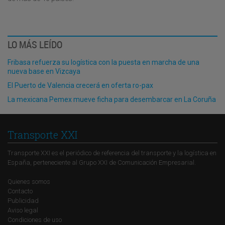
LO MÁS LEÍDO
Fribasa refuerza su logística con la puesta en marcha de una
nueva base en Vizcaya
El Puerto de Valencia crecerá en oferta ro-pax
La mexicana Pemex mueve ficha para desembarcar en La Coruña
Transporte XXI
Transporte XXI es el periódico de referencia del transporte y la logística en
España, perteneciente al Grupo XXI de Comunicación Empresarial.
Quienes somos
Contacto
Publicidad
Aviso legal
Condiciones de uso