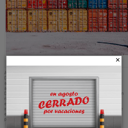
Portel se constituyó en 1995.
A partir de ahora, los productos estrella de Porte, como son
Dédalo y
Vellore
, completarán la cartera actual de sistemas para
aeropuertos y puertos de Kalé, aportando capacidades
avanzadas en materia de cumplimiento normativo y aduanero.
Desde Portel afirman que las sinergia entre ambas compañías son
muy sólidas, con lo que todas sus soluciones “están llamadas a
experimentar una mejora significativa, no solo a través de la
integración de servicios y funcionalidades, sino también mediante
el intercambio de los conocimientos específicos del sector que
poseen ambas empresas”.