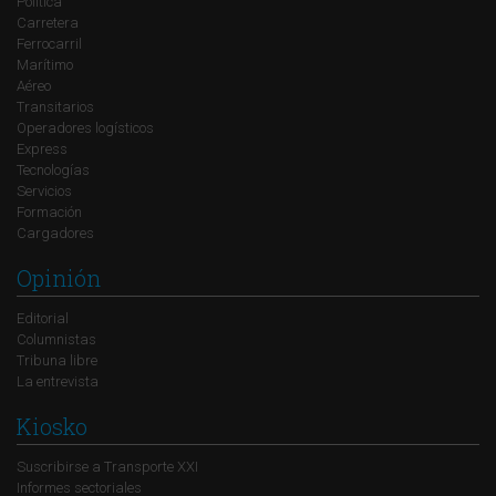
Política
Carretera
Ferrocarril
Marítimo
Aéreo
Transitarios
Operadores logísticos
Express
Tecnologías
Servicios
Formación
Cargadores
Opinión
Editorial
Columnistas
Tribuna libre
La entrevista
Kiosko
Suscribirse a Transporte XXI
Informes sectoriales