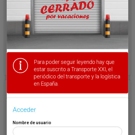
Clave
¿Olvidó su clave?
Para poder seguir leyendo hay que
Haga clic aquí para recuperarla.
estar suscrito a Transporte XXI, el
periódico del transporte y la logística
en España.
Registrarse
Nombre de usuario (elija un nombre)
*
Acceder
Nombre de usuario
Email
*