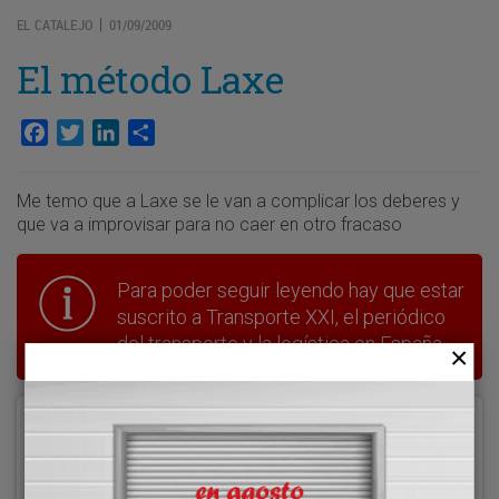
EL CATALEJO
01/09/2009
|
El método Laxe
Facebook
Twitter
LinkedIn
Compartir
Me temo que a Laxe se le van a complicar los deberes y
que va a improvisar para no caer en otro fracaso
Para poder seguir leyendo hay que estar
suscrito a Transporte XXI, el periódico
del transporte y la logística en España.
Acceder
Nombre de usuario