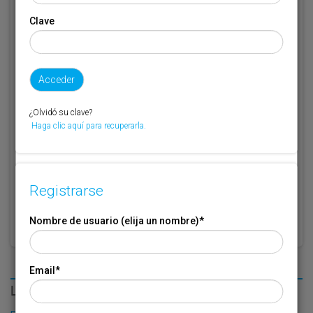
Clave
Código de suscriptor
(1) (2)
Si no recuerda o no tiene a mano su código de suscriptor llame al
teléfono 944 400 000 y se lo recordaremos.
Si no es suscriptor de Transporte XXI deje este campo en blanco.
¿Olvidó su clave?
Haga clic aquí para recuperarla.
* Campo obligatorio
Por favor indique que ha leído y está de acuerdo con las
Condiciones
*
de Uso
Registrarse
Nombre de usuario (elija un nombre)
*
Email
*
LO MÁS LEÍDO