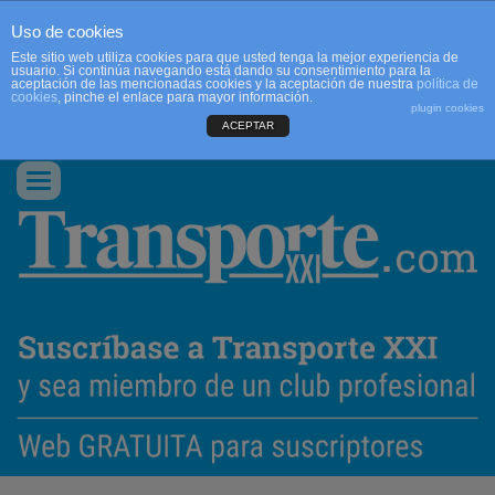
Uso de cookies
Este sitio web utiliza cookies para que usted tenga la mejor experiencia de
usuario. Si continúa navegando está dando su consentimiento para la
aceptación de las mencionadas cookies y la aceptación de nuestra
política de
cookies
, pinche el enlace para mayor información.
plugin cookies
ACEPTAR
QUIENES SOMOS
CONTACTO
PUBLICIDAD
ACCEDER
Conmutar
navegación