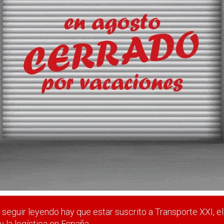
Logística en la próxima edición, entre el 9 y el 11 de junio de 20
a las instalaciones de Gran Via de Fira de Barcelona.
 estar suscrito a Transporte XXI, el periódico del transpo
Registrarse
Nombre de usuario (elija un nombre)
*
seguir leyendo hay que estar suscrito a Transporte XXI, el
y la logística en España.