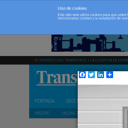
Uso de cookies
Este sitio web utiliza cookies para que uste
mencionadas cookies y la aceptación de nue
EL PERIÓDICO DEL TRANSPORTE Y LA LOGÍSTICA EN ESPA
Facebook
Twitter
LinkedIn
Compar
PORTADA
SECCIONES
OPINIÓN
MADRID
VALENCIA
CATALUÑA
A