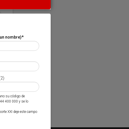
 un nombre)
*
(2)
mano su código de
944 400 000 y se lo
porte XXI deje este campo