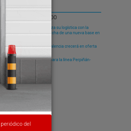
LO MÁS LEÍDO
Fribasa refuerza su logística con la
puesta en marcha de una nueva base en
Vizcaya
El Puerto de Valencia crecerá en oferta
27,
ro-pax
Un paso más para la línea Perpiñán-
Montpellier
rte y
 periódico del