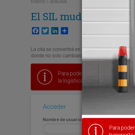
EVENTOS
05/06/2026
|
El SIL muda de piel
Facebook
Twitter
LinkedIn
Compartir
La cita se convertirá en el Salón de la Innovación 
donde no solo cambiará de ubicación, regresando 
Para poder seguir leyendo hay que
la logística en España.
Acceder
Nombre de usuario
Para poder 
transporte 