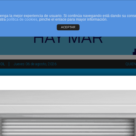
d tenga la mejor experiencia de usuario. Si continúa navegando está dando su cons
stra
política de cookies
, pinche el enlace para mayor información.
ACEPTAR
ÑOL
Jueves 06 de agosto, 2026
QUIE
tir
HEMEROTECA
AGENDA
KIOSKO
NDALUCÍA
PAÍS VASCO
ESPAÑA
INTERNACIONAL