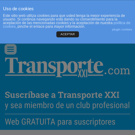
Uso de cookies
Este sitio web utiliza cookies para que usted tenga la mejor experiencia de
usuario. Si continúa navegando está dando su consentimiento para la
aceptación de las mencionadas cookies y la aceptación de nuestra
política de
cookies
, pinche el enlace para mayor información.
plugin cookies
ACEPTAR
QUIENES SOMOS
CONTACTO
PUBLICIDAD
ACCEDER
Conmutar
navegación