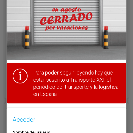
Acceder
Nombre de usuario
Clave
Para poder seguir leyendo hay que
estar suscrito a Transporte XXI, el
¿Olvidó su clave?
periódico del transporte y la logística
Haga clic aquí para recuperarla.
en España.
Registrarse
Acceder
Nombre de usuario (elija un nombre)
*
Nombre de usuario