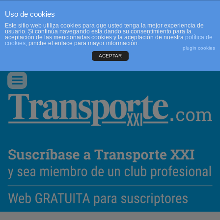
Uso de cookies
Este sitio web utiliza cookies para que usted tenga la mejor experiencia de
usuario. Si continúa navegando está dando su consentimiento para la
aceptación de las mencionadas cookies y la aceptación de nuestra
política de
cookies
, pinche el enlace para mayor información.
plugin cookies
ACEPTAR
QUIENES SOMOS
CONTACTO
PUBLICIDAD
ACCEDER
Conmutar
navegación