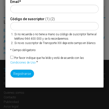
Email
*
Código de suscriptor
(1) (2)
LO MÁS LEÍDO
El Puerto de Valencia crecerá en oferta ro-pax
Si no recuerda o no tiene a mano su código de suscriptor llame al
Finnlines afianza el tráfico de Renault entre los puertos de Bilbao y
teléfono 944 400 000 y se lo recordaremos.
Amberes
Si no es suscriptor de Transporte XXI deje este campo en blanco.
Renfe ofrece la compra de slots por plataformas en su red
* Campo obligatorio
multicliente entre Valencia y Madrid-Abroñigal
Por favor indique que ha leído y está de acuerdo con las
*
Condiciones de Uso
Transporte XXI
Transporte XXI es el periódico de referencia del transporte y la logística en
España, perteneciente al Grupo XXI de Comunicación Empresarial.
Quienes somos
Contacto
Publicidad
Aviso legal