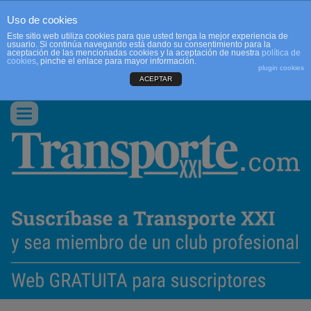
Uso de cookies
Este sitio web utiliza cookies para que usted tenga la mejor experiencia de
usuario. Si continúa navegando está dando su consentimiento para la
aceptación de las mencionadas cookies y la aceptación de nuestra
política de
cookies
, pinche el enlace para mayor información.
plugin cookies
ACEPTAR
QUIENES SOMOS
CONTACTO
PUBLICIDAD
ACCEDER
Conmutar
navegación