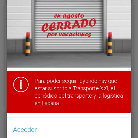
Acceder
Nombre de usuario
Clave
Para poder seguir leyendo hay que
estar suscrito a Transporte XXI, el
¿Olvidó su clave?
periódico del transporte y la logística
Haga clic aquí para recuperarla.
en España.
Registrarse
Acceder
Nombre de usuario (elija un nombre)
*