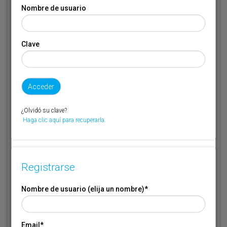
Nombre de usuario
Email
*
Clave
Código de suscriptor
(1) (2)
Si no recuerda o no tiene a mano su código de suscriptor llame al
¿Olvidó su clave?
teléfono 944 400 000 y se lo recordaremos.
Haga clic aquí para recuperarla.
Si no es suscriptor de Transporte XXI deje este campo en blanco.
* Campo obligatorio
Registrarse
Por favor indique que ha leído y está de acuerdo con las
Condiciones
*
de Uso
Nombre de usuario (elija un nombre)
*
Email
*