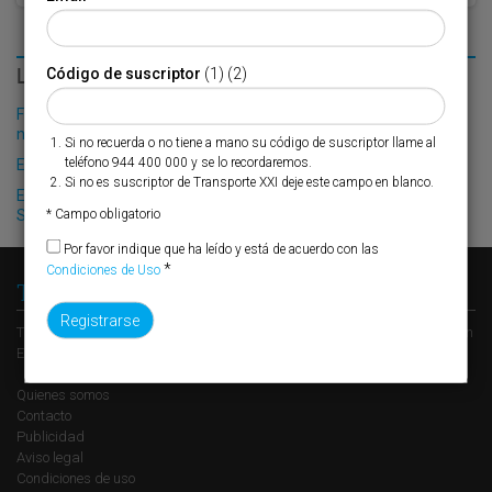
LO MÁS LEÍDO
Código de suscriptor
(1) (2)
Fribasa refuerza su logística con la puesta en marcha de una
nueva base en Vizcaya
Si no recuerda o no tiene a mano su código de suscriptor llame al
teléfono 944 400 000 y se lo recordaremos.
El Puerto de Valencia crecerá en oferta ro-pax
Si no es suscriptor de Transporte XXI deje este campo en blanco.
El “Auto Eco” propulsado por GNL y diésel escala en el puerto de
Santander
* Campo obligatorio
Por favor indique que ha leído y está de acuerdo con las
*
Condiciones de Uso
Transporte XXI
Transporte XXI es el periódico de referencia del transporte y la logística en
España, perteneciente al Grupo XXI de Comunicación Empresarial.
Quienes somos
Contacto
Publicidad
Aviso legal
Condiciones de uso