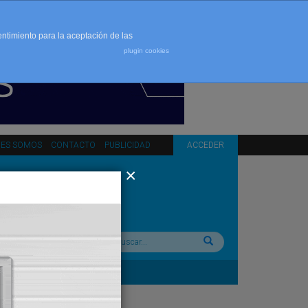
entimiento para la aceptación de las
plugin cookies
NES SOMOS
CONTACTO
PUBLICIDAD
ACCEDER
Buscar: