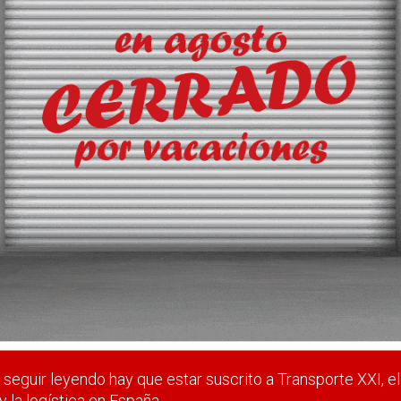
se en la cadena logística
 Alstom, Transfennica Logistics y Vasco Group debaten en Bilb
e mercancías.
 estar suscrito a Transporte XXI, el periódico del transpo
Registrarse
Nombre de usuario (elija un nombre)
*
seguir leyendo hay que estar suscrito a Transporte XXI, el
y la logística en España.