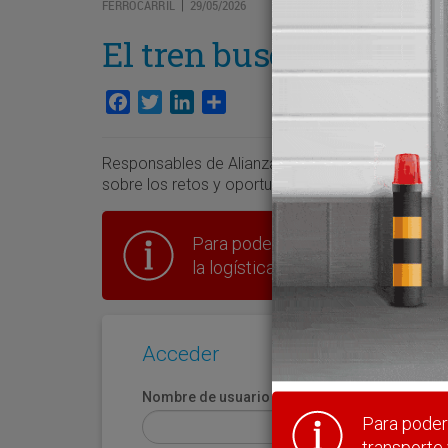
FERROCARRIL
29/05/2026
|
El tren busca integrar
Facebook
Twitter
LinkedIn
Compartir
Responsables de Alianza Europea de Corredores,
sobre los retos y oportunidades del ferrocarril d
Para poder seguir leyendo hay que
la logística en España.
Acceder
Nombre de usuario
Para poder 
transporte 