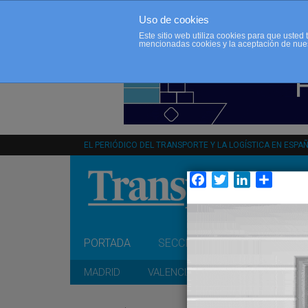
Uso de cookies
Este sitio web utiliza cookies para que uste
mencionadas cookies y la aceptación de nue
EL PERIÓDICO DEL TRANSPORTE Y LA LOGÍSTICA EN ESPA
Facebook
Twitter
LinkedIn
Compar
PORTADA
SECCIONES
OPINIÓN
MADRID
VALENCIA
CATALUÑA
A