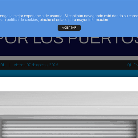
d tenga la mejor experiencia de usuario. Si continúa navegando está dando su cons
stra
política de cookies
, pinche el enlace para mayor información.
ACEPTAR
ÑOL
Viernes 07 de agosto, 2026
QUIE
tir
HEMEROTECA
AGENDA
KIOSKO
NDALUCÍA
PAÍS VASCO
ESPAÑA
INTERNACIONAL