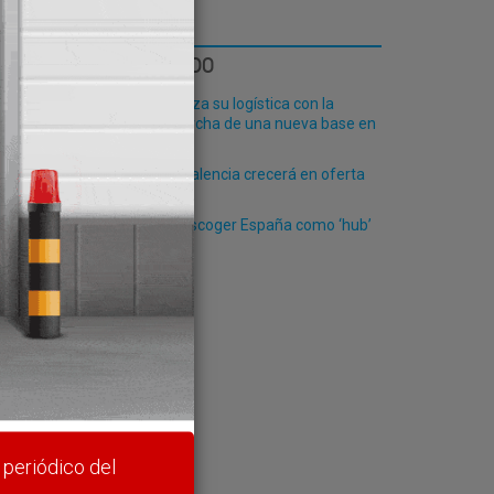
LO MÁS LEÍDO
Fribasa refuerza su logística con la
puesta en marcha de una nueva base en
Vizcaya
El Puerto de Valencia crecerá en oferta
ao
ro-pax
Lidl vuelve a escoger España como ‘hub’
rte y
 periódico del