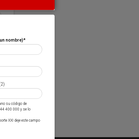
 un nombre)
*
(2)
mano su código de
944 400 000 y se lo
porte XXI deje este campo