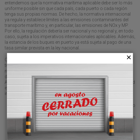
entendemos que la normativa marítima aplicable debe ser lo más
uniforme posible sin que cada país, cada puerto o cada región
tenga sus propias normas. De hecho, la normativa internacional
ya regula y establece límites a las emisiones contaminantes del
transporte marítimo y, en particular, las emisiones de NOx y MP.
Por ello, la regulación debería ser nacional y no regional y, en todo
caso, sujeta a los imperativos internacionales aplicables. Además,
la estancia de los buques en puerto ya está sujeta al pago de una
tasa similar prevista en la ley nacional.
Cabe resaltar que el consignatario consta como obligado
tributario del nuevo impuesto, lo cual casa poco con su
naturaleza jurídica de comisionista o agente del naviero. Además
de la obvia distorsión del mercado, cabe destacar que el citado
Anteproyecto parece tener indicios de posible inconstitucionalidad
en materia de invasión de competencias estatales y doble
imposición, al menos en los citados puertos de interés general.
Jesús Barbadillo
jesus.barbadillo@garrigues.com