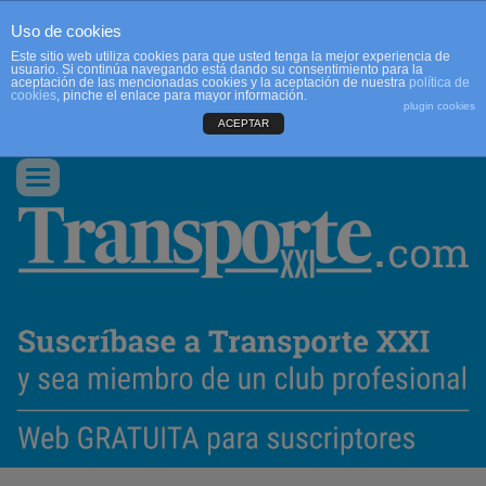
Uso de cookies
Este sitio web utiliza cookies para que usted tenga la mejor experiencia de
usuario. Si continúa navegando está dando su consentimiento para la
aceptación de las mencionadas cookies y la aceptación de nuestra
política de
cookies
, pinche el enlace para mayor información.
plugin cookies
ACEPTAR
QUIENES SOMOS
CONTACTO
PUBLICIDAD
ACCEDER
Conmutar
navegación