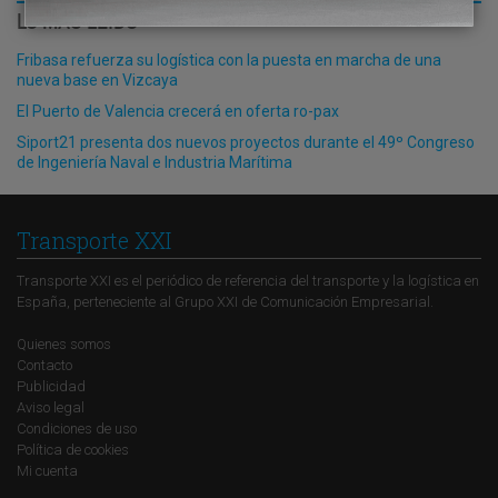
LO MÁS LEÍDO
Fribasa refuerza su logística con la puesta en marcha de una
nueva base en Vizcaya
El Puerto de Valencia crecerá en oferta ro-pax
Siport21 presenta dos nuevos proyectos durante el 49º Congreso
de Ingeniería Naval e Industria Marítima
Transporte XXI
Transporte XXI es el periódico de referencia del transporte y la logística en
España, perteneciente al Grupo XXI de Comunicación Empresarial.
Quienes somos
Contacto
Publicidad
Aviso legal
Condiciones de uso
Política de cookies
Mi cuenta