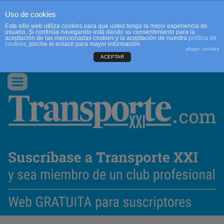
Uso de cookies
Este sitio web utiliza cookies para que usted tenga la mejor experiencia de
usuario. Si continúa navegando está dando su consentimiento para la
aceptación de las mencionadas cookies y la aceptación de nuestra
política de
cookies
, pinche el enlace para mayor información.
plugin cookies
ACEPTAR
QUIENES SOMOS
CONTACTO
PUBLICIDAD
ACCEDER
Conmutar
navegación