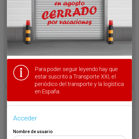
Nombre de usuario
Clave
¿Olvidó su clave?
Para poder seguir leyendo hay que
Haga clic aquí para recuperarla.
estar suscrito a Transporte XXI, el
periódico del transporte y la logística
en España.
Registrarse
Nombre de usuario (elija un nombre)
*
Acceder
Nombre de usuario
Email
*