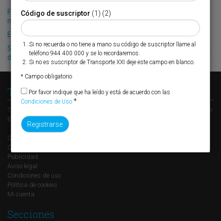
Fribasa refuerza su logística con la puesta en marcha de una
Código de suscriptor
(1) (2)
nueva base en Vizcaya
El Puerto de Valencia crecerá en oferta ro-pax
Si no recuerda o no tiene a mano su código de suscriptor llame al
Siport21 presenta dos nuevos proyectos durante el 49º Congreso
teléfono 944 400 000 y se lo recordaremos.
de Ingeniería Naval e Industria Marítima
Si no es suscriptor de Transporte XXI deje este campo en blanco.
* Campo obligatorio
Transporte XXI
Por favor indique que ha leído y está de acuerdo con las
*
Condiciones de Uso
Transporte XXI es el periódico de referencia del transporte y la logística en
España, perteneciente al Grupo XXI de Comunicación Empresarial.
Quienes somos
Contacto
Publicidad
Aviso legal
Condiciones de uso
Política de cookies
Mi cuenta
Secciones