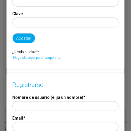
Clave
Código de suscriptor
(1) (2)
Si no recuerda o no tiene a mano su código de suscriptor llame al
teléfono 944 400 000 y se lo recordaremos.
Si no es suscriptor de Transporte XXI deje este campo en blanco.
¿Olvidó su clave?
Haga clic aquí para recuperarla.
* Campo obligatorio
Por favor indique que ha leído y está de acuerdo con las
Condiciones
*
de Uso
Registrarse
Nombre de usuario (elija un nombre)
*
Email
*
LO MÁS LEÍDO