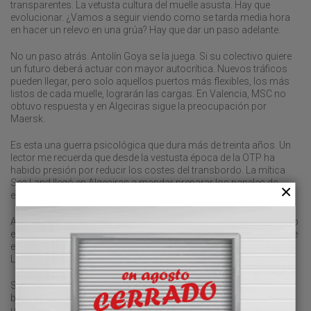
transparentes. La vetusta cultura del muelle asusta. Hay que
evolucionar. ¿Vamos a seguir viendo como se tarda media hora
en hacer un relevo en una grúa? Hay que dar un paso adelante.
No un paso atrás. Antolín Goya se la juega. Si su colectivo quiere
un futuro deberá actuar con mayor autocrítica. Nuevos tráficos
pueden llegar, pero solo aquellos puertos más flexibles, los más
listos de cada muelle, lograrán las cargas. En Valencia, MSC no
obtuvo respuesta y en Algeciras sigue la preocupación por
Maersk.
Es esta una guerra psicológica que dura más de treinta años. Un
lector me recuerda que desde la vestusta época de la OTP ha
habido presión por reducir los costes del transbordo. La mítica
Sea Land llegó en Algeciras a mandar preparar los papeles de
exportación de las grúas.
A esa niebla del Estrecho hay que unir el jaleo de las tasas. Laxe no
entró en la polémica, aunque el diputado De la Encina confesó que
en el affaire andaluz echó de menos la coordinación del gallego.
Los puertos ya no pueden funcionar bajo un cártel.
Se necesita una autonomía real. Usando bien coeficientes y
bonificaciones si un puerto no sabe gestionar sus tráficos y hay
un enclave vecino que lo hace mejor, el tráfico se irá. Adiós a la