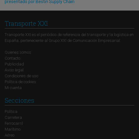
presentado por Bestin Supply Chain
Transporte XXI
Transporte XXI es el periódico de referencia del transporte y la logística en
España, perteneciente al Grupo XXI de Comunicación Empresarial.
Quienes somos
Contacto
Publicidad
Aviso legal
Condiciones de uso
Política de cookies
Mi cuenta
Secciones
Política
Carretera
Ferrocarril
Marítimo
Aéreo