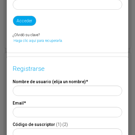
¿Olvidó su clave?
¿Olvidó su clave?
Haga clic aquí para recuperarla.
Haga clic aquí para recuperarla.
Registrarse
Registrarse
Nombre de usuario (elija un nombre)
*
Nombre de usuario (elija un nombre)
*
Email
*
Email
*
Código de suscriptor
(1) (2)
Código de suscriptor
(1) (2)