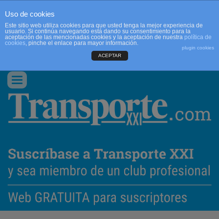
Uso de cookies
Este sitio web utiliza cookies para que usted tenga la mejor experiencia de
usuario. Si continúa navegando está dando su consentimiento para la
aceptación de las mencionadas cookies y la aceptación de nuestra
política de
cookies
, pinche el enlace para mayor información.
plugin cookies
ACEPTAR
QUIENES SOMOS
CONTACTO
PUBLICIDAD
ACCEDER
Conmutar
navegación