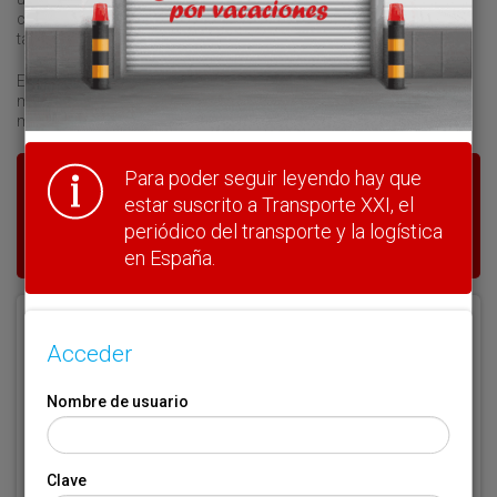
cautividad. Los puertos pedirán más flexibilidad, más libertad
tarifaria en unos años, hasta sin topes, ya lo verán.
El horizonte es la competencia, sin tutelas, ni loapas, puro
mercado. A ver cómo casan este modelo con la política de
mercado único que abandera Mariano Rajoy. Todo un reto.
Para poder seguir leyendo hay que
Para poder seguir leyendo hay que estar
estar suscrito a Transporte XXI, el
suscrito a Transporte XXI, el periódico
periódico del transporte y la logística
del transporte y la logística en España.
en España.
Acceder
Acceder
Nombre de usuario
Nombre de usuario
Clave
Clave