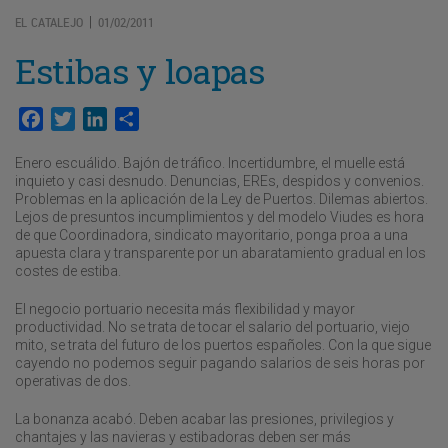
EL CATALEJO
01/02/2011
|
Estibas y loapas
Facebook
Twitter
LinkedIn
Compartir
Enero escuálido. Bajón de tráfico. Incertidumbre, el muelle está
inquieto y casi desnudo. Denuncias, EREs, despidos y convenios.
Problemas en la aplicación de la Ley de Puertos. Dilemas abiertos.
Lejos de presuntos incumplimientos y del modelo Viudes es hora
de que Coordinadora, sindicato mayoritario, ponga proa a una
apuesta clara y transparente por un abaratamiento gradual en los
costes de estiba.
El negocio portuario necesita más flexibilidad y mayor
productividad. No se trata de tocar el salario del portuario, viejo
mito, se trata del futuro de los puertos españoles. Con la que sigue
cayendo no podemos seguir pagando salarios de seis horas por
operativas de dos.
La bonanza acabó. Deben acabar las presiones, privilegios y
chantajes y las navieras y estibadoras deben ser más