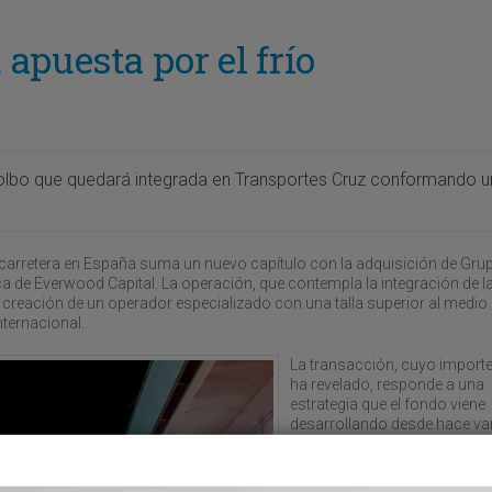
apuesta por el frío
olbo que quedará integrada en Transportes Cruz conformando 
r carretera en España suma un nuevo capítulo con la adquisición de Gru
ca de Everwood Capital. La operación, que contempla la integración de l
reación de un operador especializado con una talla superior al medio 
nternacional.
La transacción, cuyo importe
ha revelado, responde a una
estrategia que el fondo viene
desarrollando desde hace va
años: construir un grupo logí
tir
especializado mediante la
incorporación progresiva de