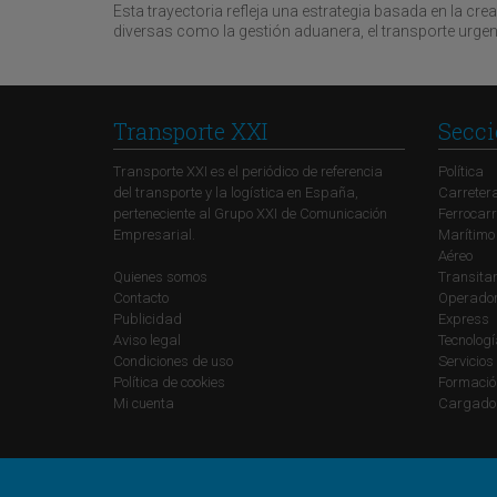
Esta trayectoria refleja una estrategia basada en la cr
diversas como la gestión aduanera, el transporte urgent
Transporte XXI
Secci
Transporte XXI es el periódico de referencia
Política
del transporte y la logística en España,
Carreter
perteneciente al Grupo XXI de Comunicación
Ferrocarr
Empresarial.
Marítimo
Aéreo
Quienes somos
Transitar
Contacto
Operadore
Publicidad
Express
Aviso legal
Tecnolog
Condiciones de uso
Servicios
Política de cookies
Formació
Mi cuenta
Cargado