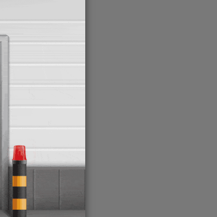
de alto
n, el
e con
das
ada por
ones
ón de
s de
dustria
binar
o,
 sólida
ional.
e los