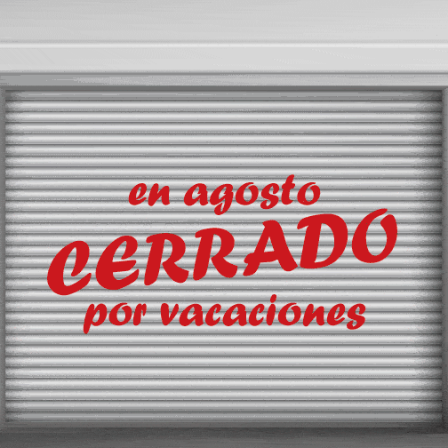
compañías con posiciones
consolidadas en segmentos 
valor añadido. En esta ocasió
foco se sitúa en el transport
temperatura controlada, una
actividad que mantiene eleva
tasas de crecimiento impuls
el aumento de las exportaci
agroalimentarias, la expansi
los productos frescos y el
desarrollo de nuevas cadena
suministro vinculadas a la in
farmacéutica.
La integración permitirá com
dos operadores con perfiles
complementarios. Por un lad
Transportes Cruz aporta una
implantación en el transporte
 semirremolques frigoríficos.
frigorífico nacional e internac
Por otro, la firma valenciana
rupaje y en el transporte de productos hortofrutícolas hacia algunos d
 agregada cercana a los 70 millones de euros, una plantilla de 340