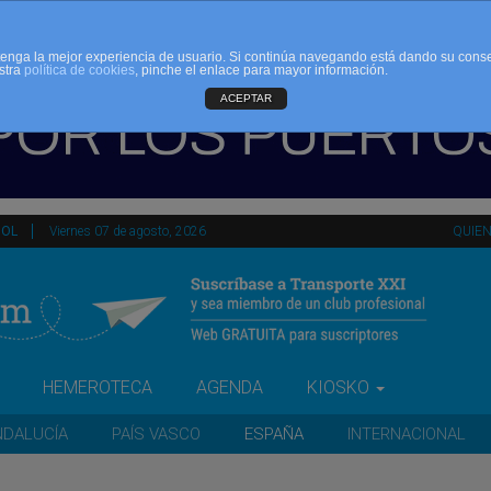
d tenga la mejor experiencia de usuario. Si continúa navegando está dando su cons
stra
política de cookies
, pinche el enlace para mayor información.
ACEPTAR
ÑOL
Viernes 07 de agosto, 2026
QUIE
HEMEROTECA
AGENDA
KIOSKO
NDALUCÍA
PAÍS VASCO
ESPAÑA
INTERNACIONAL