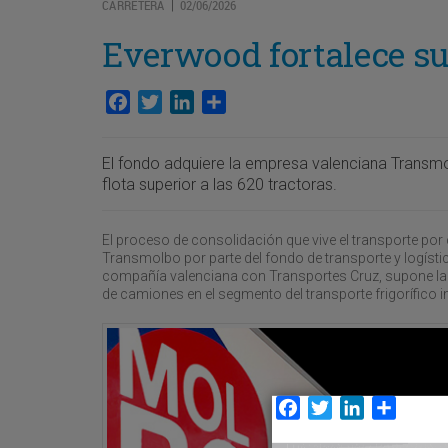
CARRETERA
02/06/2026
|
Everwood fortalece su 
Facebook
Twitter
LinkedIn
Compartir
El fondo adquiere la empresa valenciana Transm
flota superior a las 620 tractoras.
El proceso de consolidación que vive el transporte po
Transmolbo por parte del fondo de transporte y logísti
compañía valenciana con Transportes Cruz, supone la c
de camiones en el segmento del transporte frigorífico i
Facebook
Twitter
LinkedIn
Compar