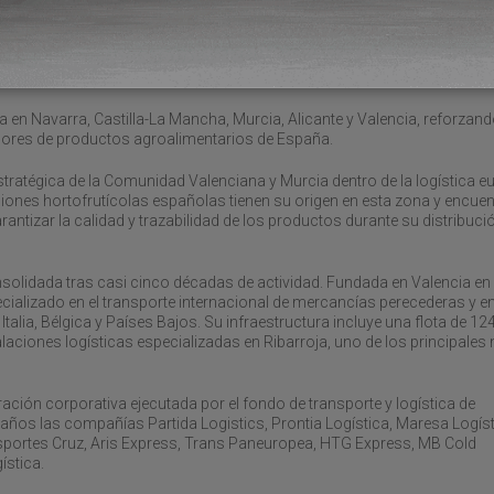
, según ha explicado el fondo en una nota. De acuerdo a la información
 y la Logística en España? que edita anualmente Transporte XXI, Trans
024, mientras Transportes Cruz alcanzó unas ventas de 36,92 millones 
 en Navarra, Castilla-La Mancha, Murcia, Alicante y Valencia, reforzan
adores de productos agroalimentarios de España.
estratégica de la Comunidad Valenciana y Murcia dentro de la logística 
iones hortofrutícolas españolas tienen su origen en esta zona y encue
arantizar la calidad y trazabilidad de los productos durante su distribuci
olidada tras casi cinco décadas de actividad. Fundada en Valencia en
alizado en el transporte internacional de mercancías perecederas y e
Italia, Bélgica y Países Bajos. Su infraestructura incluye una flota de 12
alaciones logísticas especializadas en Ribarroja, uno de los principale
ción corporativa ejecutada por el fondo de transporte y logística de
 años las compañías Partida Logistics, Prontia Logística, Maresa Logíst
nsportes Cruz, Aris Express, Trans Paneuropea, HTG Express, MB Cold
ística.