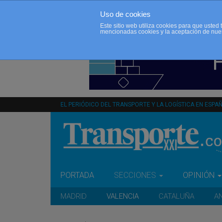
Uso de cookies
Este sitio web utiliza cookies para que uste
mencionadas cookies y la aceptación de nue
EL PERIÓDICO DEL TRANSPORTE Y LA LOGÍSTICA EN ESPA
PORTADA
SECCIONES
OPINIÓN
MADRID
VALENCIA
CATALUÑA
A