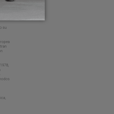
molbo
de
do su
europea
ntran
ón
 1978,
n
4
s nodos
ica,