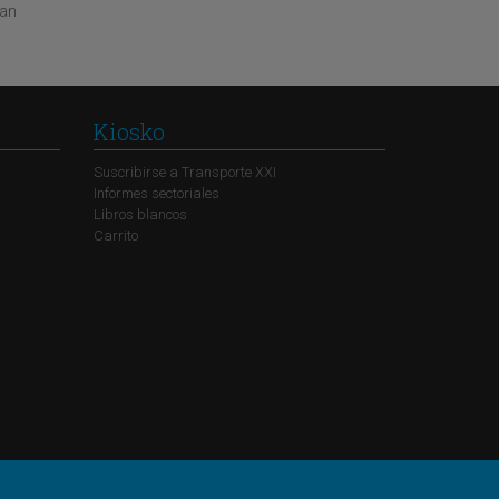
tan
Kiosko
Suscribirse a Transporte XXI
Informes sectoriales
Libros blancos
Carrito