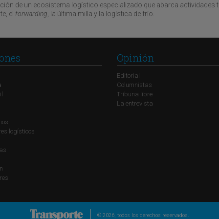
eación de un ecosistema logístico especializado que abarca actividades 
e, el
forwarding
, la última milla y la logística de frío.
ones
Opinión
Editorial
a
Columnistas
il
Tribuna libre
La entrevista
ios
s logísticos
ías
n
res
© 2026, todos los derechos reservados.