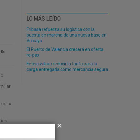
LO MÁS LEÍDO
Fribasa refuerza su logística con la
puesta en marcha de una nueva base en
Vizcaya
El Puerto de Valencia crecerá en oferta
una
ro-pax
Feteia valora reducir la tarifa para la
carga entregada como mercancía segura
po
a
millar
 no se
rios
stico