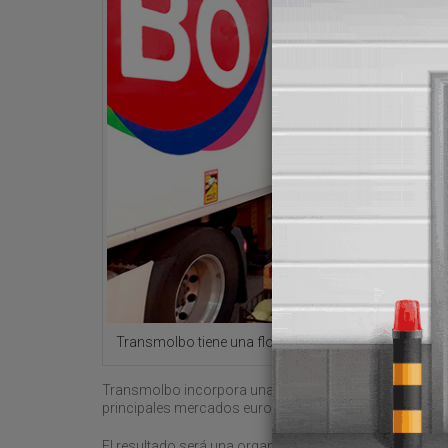
Transmolbo tiene una flota de 124 tractoras con 145
Transmolbo incorpora una elevada especialización en g
principales mercados europeos.
El resultado será una organización con una facturación