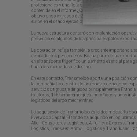
profesionales y una flota superior a los 620 vehículos
contenida en el informe ¿Quién Manda en el Transporte
obtuvo unos ingresos de 25,89 millones de euros en 2
euros en el citado ejercicio.
La nueva estructura contará con implantación operativa
presencia en algunos de los principales polos export
La operación refleja también la creciente importancia 
de productos perecederos. Buena parte de las exportac
en el transporte frigorífico un elemento esencial para g
hacia los mercados de destino.
En este contexto, Transmolbo aporta una posición cons
la compañía ha construido un modelo de negocio especi
servicios de grupaje dirigidos principalmente a Francia, 
tractoras, 145 semirremolques frigoríficos y unas inst
logísticos del arco mediterráneo.
La adquisición de Transmolbo es la decimocuarta opera
Everwood Capital. El fondo ha adquirido en los últimos
Altair Consultores Logísticos, A Tu Hora Express, Tra
Logistics, Transaez, Arimol Logistics y Transdusan Log