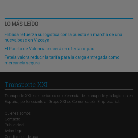
LO MÁS LEÍDO
Fribasa refuerza su logística con la puesta en marcha de una
nueva base en Vizcaya
El Puerto de Valencia crecerá en oferta ro-pax
Feteia valora reducir la tarifa para la carga entregada como
mercancía segura
Transporte XXI
Transporte XXI es el periódico de referencia del transporte y la logística en
España, perteneciente al Grupo XXI de Comunicación Empresarial.
Quienes somos
Contacto
Publicidad
Aviso legal
Condiciones de uso