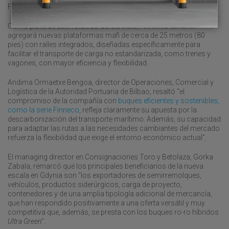
Finlandia”.
Como parte de este refuerzo del servicio, Finnlines también
agregará nuevas plataformas mafi de cerca de 25 metros (80
pies) con raíles integrados, diseñadas específicamente para
facilitar el transporte de carga no estandarizada, como trenes y
vagones, con mayor eficiencia y flexibilidad.
Andima Ormaetxe Bengoa, director de Operaciones, Comercial y
Logística de la Autoridad Portuaria de Bilbao, resaltó “el
compromiso de la compañía con
buques eficientes y sostenibles,
como la serie Finneco
, refleja claramente su apuesta por la
descarbonización del transporte marítimo. Además, su capacidad
para adaptar las rutas a las necesidades cambiantes del mercado
refuerza la flexibilidad que exige el entorno económico actual”.
El managing director en Consignaciones Toro y Betolaza, Gorka
Zabala, remarcó que los principales beneficiarios de la nueva
escala en Gdynia son “los exportadores de semirremolques,
vehículos, productos siderúrgicos, carga de proyecto,
contenedores y de una amplia tipología adicional de mercancía,
que han respondido positivamente a una oferta versátil y muy
competitiva que, además, se presta con los buques ro-ro híbridos
Ultra Green
”.