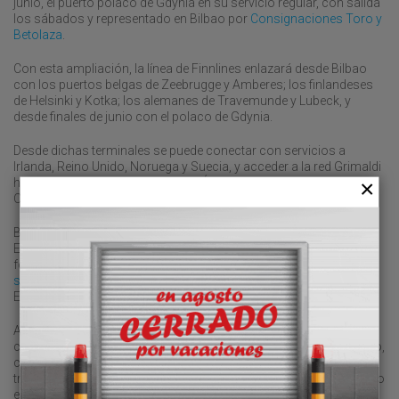
junio, el puerto polaco de Gdynia en su servicio regular, con salida
los sábados y representado en Bilbao por
Consignaciones Toro y
Betolaza
.
Con esta ampliación, la línea de Finnlines enlazará desde Bilbao
con los puertos belgas de Zeebrugge y Amberes; los finlandeses
de Helsinki y Kotka; los alemanes de Travemunde y Lubeck, y
desde finales de junio con el polaco de Gdynia.
Desde dichas terminales se puede conectar con servicios a
Irlanda, Reino Unido, Noruega y Suecia, y acceder a la red Grimaldi
hacia América del Norte y del Sur, África Occidental y Extremo
Oriente.
Blasco Majorana, responsable de las líneas del Mar del Norte y
España en Finnlines, señaló que “la nueva conexión con Gdynia
forma parte de nuestro proceso
continuo de desarrollo de
servicios
, operaciones más inteligentes y logística fiable en toda
Europa”.
Además, el directivo de la naviera aseguró que esta ruta, realizada
con tres buques híbridos de última generación de la clase Finneco,
constituye “una alternativa intermodal rentable y práctica frente al
transporte por carretera para las mercancías con origen o destino
en Polonia hacia o desde Bélgica, Francia, Reino Unido, España y