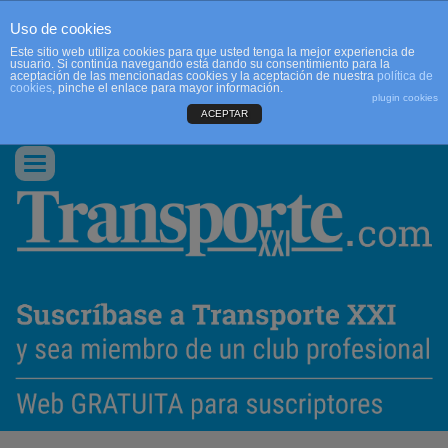
Uso de cookies
Este sitio web utiliza cookies para que usted tenga la mejor experiencia de
usuario. Si continúa navegando está dando su consentimiento para la
aceptación de las mencionadas cookies y la aceptación de nuestra
política de
cookies
, pinche el enlace para mayor información.
plugin cookies
ACEPTAR
QUIENES SOMOS
CONTACTO
PUBLICIDAD
ACCEDER
Conmutar
navegación