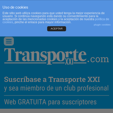
Uso de cookies
Este sitio web utiliza cookies para que usted tenga la mejor experiencia de
usuario. Si continúa navegando está dando su consentimiento para la
aceptación de las mencionadas cookies y la aceptación de nuestra
política de
cookies
, pinche el enlace para mayor información.
plugin cookies
ACEPTAR
QUIENES SOMOS
CONTACTO
PUBLICIDAD
ACCEDER
Conmutar
navegación