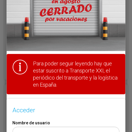
Nombre de usuario
Clave
Para poder seguir leyendo hay que
¿Olvidó su clave?
Haga clic aquí para recuperarla.
estar suscrito a Transporte XXI, el
periódico del transporte y la logística
en España.
Registrarse
Nombre de usuario (elija un nombre)
*
Acceder
Nombre de usuario
Email
*