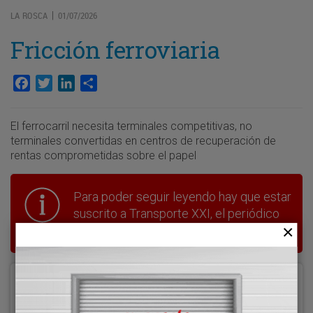
LA ROSCA
01/07/2026
|
Fricción ferroviaria
Facebook
Twitter
LinkedIn
Compartir
El ferrocarril necesita terminales competitivas, no
terminales convertidas en centros de recuperación de
rentas comprometidas sobre el papel
Para poder seguir leyendo hay que estar
suscrito a Transporte XXI, el periódico
del transporte y la logística en España.
Acceder