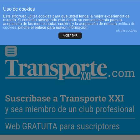
Uso de cookies
Este sitio web utiliza cookies para que usted tenga la mejor experiencia de
usuario. Si continúa navegando está dando su consentimiento para la
aceptación de las mencionadas cookies y la aceptación de nuestra
política de
cookies
, pinche el enlace para mayor información.
plugin cookies
ACEPTAR
QUIENES SOMOS
CONTACTO
PUBLICIDAD
ACCEDER
Conmutar
navegación