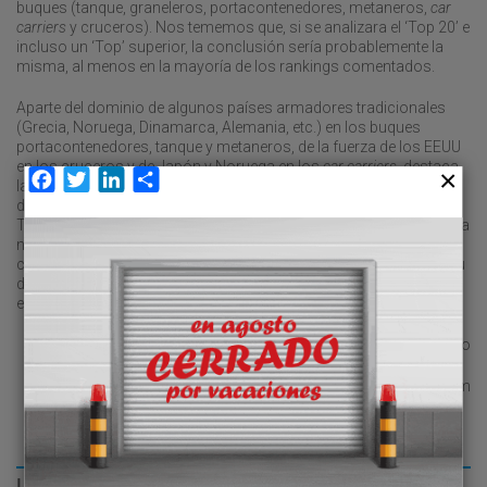
buques (tanque, graneleros, portacontenedores, metaneros,
car
carriers
y cruceros). Nos tememos que, si se analizara el ‘Top 20’ e
incluso un ‘Top’ superior, la conclusión sería probablemente la
misma, al menos en la mayoría de los rankings comentados.
Aparte del dominio de algunos países armadores tradicionales
(Grecia, Noruega, Dinamarca, Alemania, etc.) en los buques
portacontenedores, tanque y metaneros, de la fuerza de los EEUU
en los cruceros y de Japón y Noruega en los
car carriers
, destaca
Facebook
Twitter
LinkedIn
Compartir
la consolidación de China como líder mundial global y la pujanza
de las llamadas nuevas economías (Corea del Sur, Singapur,
Taiwán, etc.). Sería conveniente abordar ya un cambio radical de la
normativa y práctica del REBECA que ha ido perdiendo
competitividad los últimos 10 años de forma que se consolida su
decrecimiento pese a que sube levemente la flota controlada
española.
Jesús Barbadillo
jesus.barbadillo@garrigues.com
LO MÁS LEÍDO