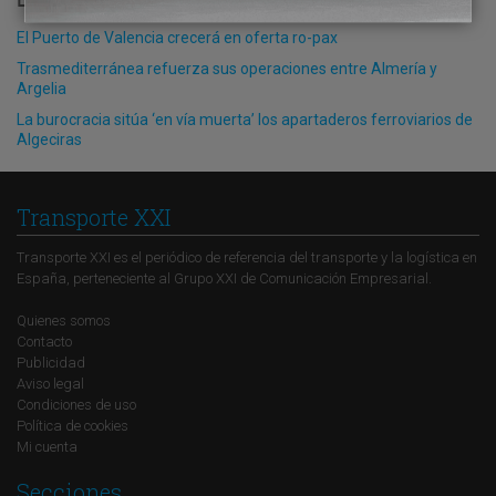
El Puerto de Valencia crecerá en oferta ro-pax
Trasmediterránea refuerza sus operaciones entre Almería y
Argelia
La burocracia sitúa ‘en vía muerta’ los apartaderos ferroviarios de
Algeciras
Transporte XXI
Transporte XXI es el periódico de referencia del transporte y la logística en
España, perteneciente al Grupo XXI de Comunicación Empresarial.
Quienes somos
Contacto
Publicidad
Aviso legal
Condiciones de uso
Política de cookies
Mi cuenta
Secciones