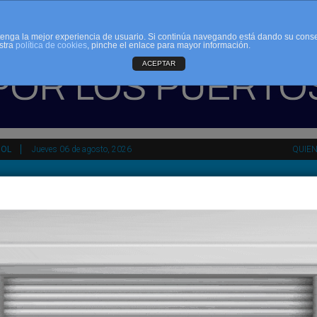
d tenga la mejor experiencia de usuario. Si continúa navegando está dando su cons
stra
política de cookies
, pinche el enlace para mayor información.
ACEPTAR
ÑOL
Jueves 06 de agosto, 2026
QUIE
tir
HEMEROTECA
AGENDA
KIOSKO
NDALUCÍA
PAÍS VASCO
ESPAÑA
INTERNACIONAL