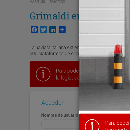
MARÍTIMO
22/09/2022
|
Grimaldi enlaza Balear
Facebook
Twitter
LinkedIn
Compartir
La naviera italiana extiende su servicio entre S
500 plataformas de capacidad, que escalarán dos
Para poder seguir leyendo hay que
la logística en España.
Acceder
Nombre de usuario
Para poder 
transporte 