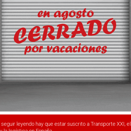
es e Italia con una línea regu
agunto e Italia a Palma de Mallorca con dos nuevos buques de
 veces por semana con los enclaves de Cagliari y Salerno.
 estar suscrito a Transporte XXI, el periódico del transpo
Registrarse
Nombre de usuario (elija un nombre)
*
seguir leyendo hay que estar suscrito a Transporte XXI, el
y la logística en España.