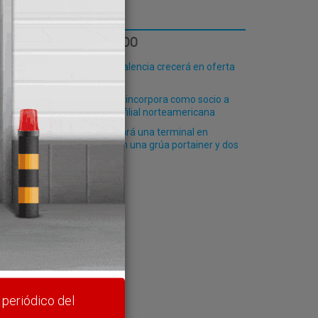
lar
LO MÁS LEÍDO
El Puerto de Valencia crecerá en oferta
ro-pax
Truck & Wheel incorpora como socio a
Cofides en su filial norteamericana
Paceco equipará una terminal en
Constanza con una grúa portainer y dos
transtainers
rte y
 periódico del