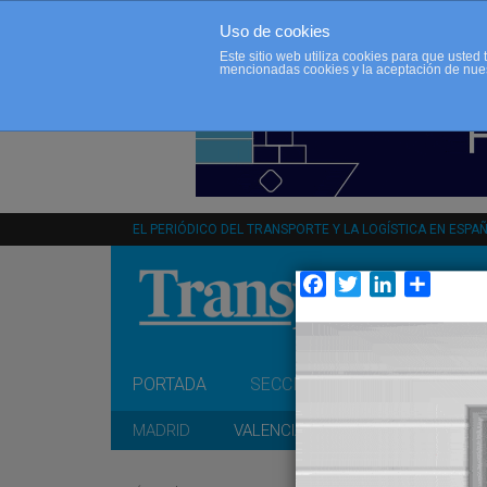
Uso de cookies
Este sitio web utiliza cookies para que uste
mencionadas cookies y la aceptación de nue
EL PERIÓDICO DEL TRANSPORTE Y LA LOGÍSTICA EN ESPA
Facebook
Twitter
LinkedIn
Compar
PORTADA
SECCIONES
OPINIÓN
MADRID
VALENCIA
CATALUÑA
A