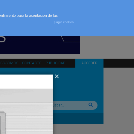
entimiento para la aceptación de las
plugin cookies
NES SOMOS
CONTACTO
PUBLICIDAD
ACCEDER
Buscar: