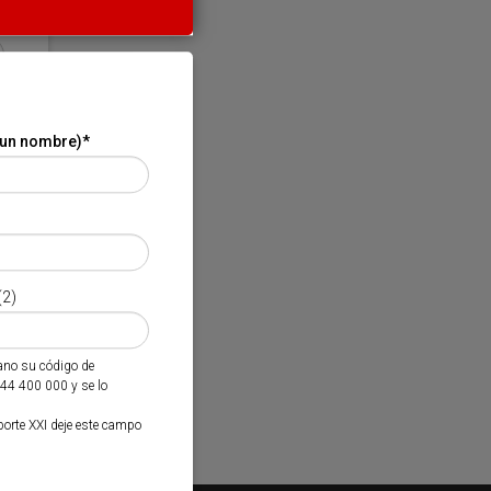
 un nombre)
*
(2)
mano su código de
944 400 000 y se lo
porte XXI deje este campo