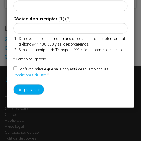
Código de suscriptor
(1) (2)
LO MÁS LEÍDO
Si no recuerda o no tiene a mano su código de suscriptor llame al
Grupo Torralba proyecta crecer en Carboneras
teléfono 944 400 000 y se lo recordaremos.
García Munté apuesta por Avilés
Si no es suscriptor de Transporte XXI deje este campo en blanco.
Grúas Vallarín se refuerza
* Campo obligatorio
Por favor indique que ha leído y está de acuerdo con las
*
Condiciones de Uso
Transporte XXI
Transporte XXI es el periódico de referencia del transporte y la logística en
España, perteneciente al Grupo XXI de Comunicación Empresarial.
Quienes somos
Contacto
Publicidad
Aviso legal
Condiciones de uso
Política de cookies