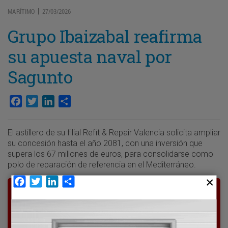
MARÍTIMO
27/03/2026
|
Grupo Ibaizabal reafirma
su apuesta naval por
Sagunto
Facebook
Twitter
LinkedIn
Compartir
El astillero de su filial Refit & Repair Valencia solicita ampliar
su concesión hasta el año 2081, con una inversión que
supera los 67 millones de euros, para consolidarse como
polo de reparación de referencia en el Mediterráneo.
Facebook
Twitter
LinkedIn
Compartir
Para poder seguir leyendo hay que estar
suscrito a Transporte XXI, el periódico
del transporte y la logística en España.