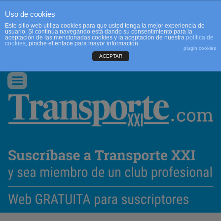
Uso de cookies
Este sitio web utiliza cookies para que usted tenga la mejor experiencia de
usuario. Si continúa navegando está dando su consentimiento para la
aceptación de las mencionadas cookies y la aceptación de nuestra
política de
cookies
, pinche el enlace para mayor información.
plugin cookies
ACEPTAR
QUIENES SOMOS
CONTACTO
PUBLICIDAD
ACCEDER
Conmutar
navegación