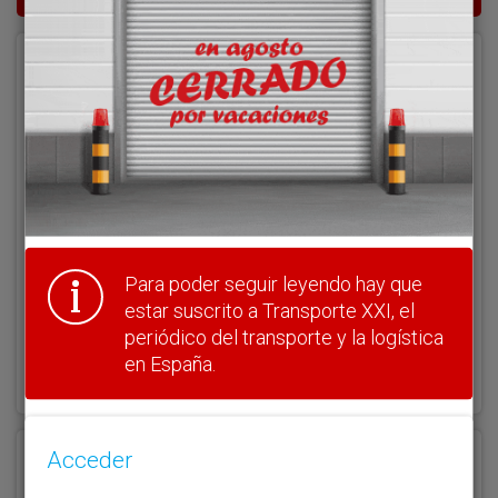
Acceder
Nombre de usuario
Clave
Para poder seguir leyendo hay que
estar suscrito a Transporte XXI, el
periódico del transporte y la logística
¿Olvidó su clave?
en España.
Haga clic aquí para recuperarla.
Acceder
Registrarse