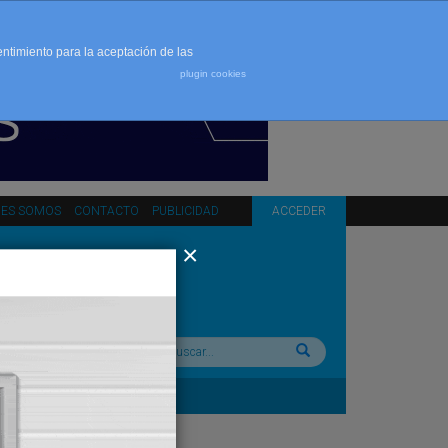
entimiento para la aceptación de las
plugin cookies
NES SOMOS
CONTACTO
PUBLICIDAD
ACCEDER
Buscar: