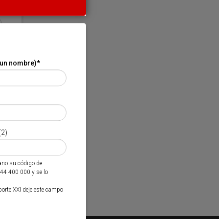
 un nombre)
*
(2)
mano su código de
944 400 000 y se lo
porte XXI deje este campo