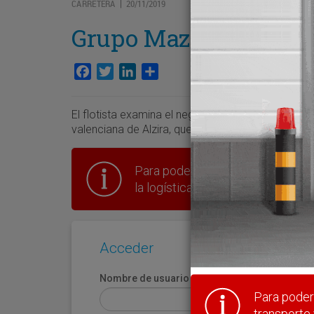
CARRETERA
20/11/2019
|
Grupo Mazo analiza nue
Facebook
Twitter
LinkedIn
Compartir
El flotista examina el negocio logístico para conf
valenciana de Alzira, que dispondrá de un área 
Para poder seguir leyendo hay que
la logística en España.
Acceder
Nombre de usuario
Para poder 
transporte 