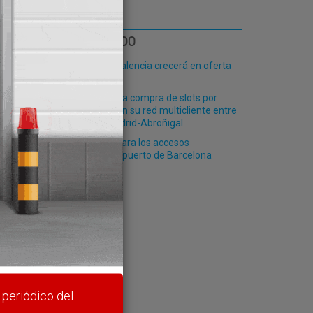
LO MÁS LEÍDO
El Puerto de Valencia crecerá en oferta
ro-pax
Renfe ofrece la compra de slots por
plataformas en su red multicliente entre
lidad
Valencia y Madrid-Abroñigal
Nuevo plazo para los accesos
ferroviarios al puerto de Barcelona
rte y
 periódico del