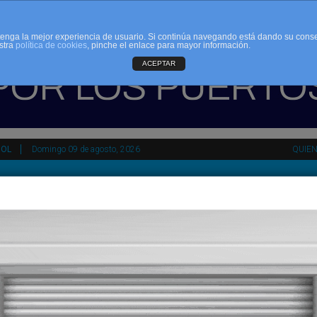
d tenga la mejor experiencia de usuario. Si continúa navegando está dando su cons
stra
política de cookies
, pinche el enlace para mayor información.
ACEPTAR
ÑOL
Domingo 09 de agosto, 2026
QUIE
tir
HEMEROTECA
AGENDA
KIOSKO
NDALUCÍA
PAÍS VASCO
ESPAÑA
INTERNACIONAL