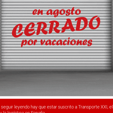
vos nichos en el frigorífico
eccionar el diseño definitivo de su futura base central de la loca
de 102.000 metros cuadrados.
 estar suscrito a Transporte XXI, el periódico del transpo
Registrarse
Nombre de usuario (elija un nombre)
*
seguir leyendo hay que estar suscrito a Transporte XXI, el
y la logística en España.