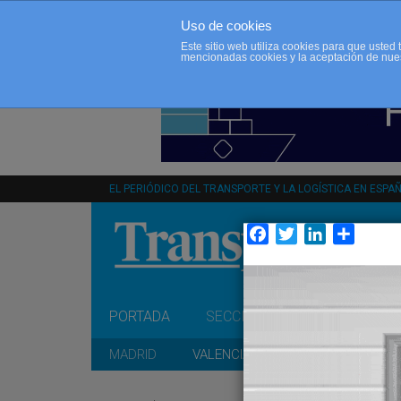
Uso de cookies
Este sitio web utiliza cookies para que uste
mencionadas cookies y la aceptación de nue
EL PERIÓDICO DEL TRANSPORTE Y LA LOGÍSTICA EN ESPA
Facebook
Twitter
LinkedIn
Compar
PORTADA
SECCIONES
OPINIÓN
MADRID
VALENCIA
CATALUÑA
A