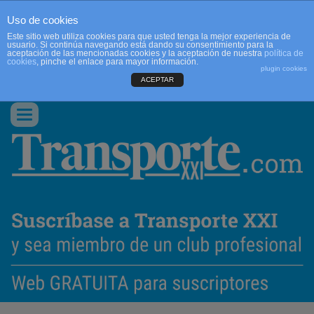
Uso de cookies
Este sitio web utiliza cookies para que usted tenga la mejor experiencia de
usuario. Si continúa navegando está dando su consentimiento para la
aceptación de las mencionadas cookies y la aceptación de nuestra
política de
cookies
, pinche el enlace para mayor información.
plugin cookies
ACEPTAR
QUIENES SOMOS
CONTACTO
PUBLICIDAD
ACCEDER
Conmutar
navegación