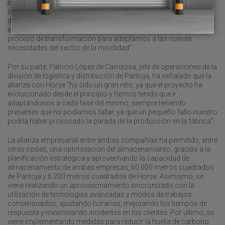
partner
que nos acompañe en esta evolución de la gestión
logística, no solo para asegurar que la producción llegue a su
destino de manera segura, puntual y garantizando nuestros
estándares de calidad, sino también para ser aliado de este
proceso de transformación para adaptarnos a las nuevas
necesidades del sector de la movilidad”.
Por su parte, Patricio López de Carrizosa, jefe de operaciones de la
división de logística y distribución de Pantoja, ha señalado que la
alianza con Horse “ha sido un gran reto, ya que el proyecto ha
evolucionado desde el principio y hemos tenido que ir
adaptándonos a cada fase del mismo, siempre teniendo
presentes que no podíamos fallar, ya que un pequeño fallo nuestro
podría haber provocado la parada de la producción en la fábrica”.
La alianza empresarial entre ambas compañías ha permitido, entre
otras cosas, una optimización del almacenamiento, gracias a la
planificación estratégica y aprovechando la capacidad de
almacenamiento de ambas empresas, 60.000 metros cuadrados
de Pantoja y 6.200 metros cuadrados de Horse. Asimismo, se
viene realizando un aprovisionamiento sincronizado con la
utilización de tecnologías avanzadas y modos de trabajos
consensuados, ajustando horarios, mejorando los tiempos de
respuesta y minimizando incidentes en los clientes. Por último, se
viene implementando medidas para reducir la huella de carbono