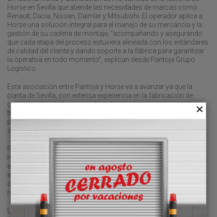
Horse en Sevilla que atiende las necesidades de marcas como
Renault, Dacia, Nissan, Daimler y Mitsubishi. El operador aplica a
Horse una solución integral para el manejo de su mercancía y la
gestión de su cadena de montaje, “acompañando y asegurando
que cada etapa del proceso estuviera alineada con los estándares
de calidad del cliente y dando soporte a la fábrica para garantizar
la operativa en todo momento”, explican desde Pantoja Grupo
Logístico.
Esta asociación entre Pantoja y Horse va a avanzar ya que la
planta de Sevilla, con extensa experiencia en la fabricación de
cajas de velocidades manuales, afronta el mayor proceso de
transformación de sus últimos veinte años al convertirse en el
principal centro de producción de transmisiones híbridas de la
compañía.
Para ello, Marlon Fonsaka, director de Global Supply Chain de
Horse, ha indicado que “asegurar la excelencia en todas las
etapas del proceso productivo, incluida la logística, es clave. Por
ello, trabajar con Pantoja Grupo Logístico es un ejemplo de
colaboración entre empresas que buscan dar respuestas a un
reto común: conseguir una movilidad más sostenible”.
La compañía explica que “ha sido imprescindible encontrar un