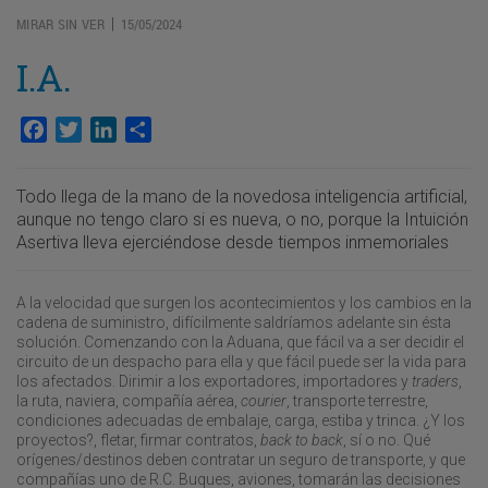
MIRAR SIN VER
15/05/2024
|
I.A.
Facebook
Twitter
LinkedIn
Compartir
Todo llega de la mano de la novedosa inteligencia artificial,
aunque no tengo claro si es nueva, o no, porque la Intuición
Asertiva lleva ejerciéndose desde tiempos inmemoriales
A la velocidad que surgen los acontecimientos y los cambios en la
cadena de suministro, difícilmente saldríamos adelante sin ésta
solución. Comenzando con la Aduana, que fácil va a ser decidir el
circuito de un despacho para ella y que fácil puede ser la vida para
los afectados. Dirimir a los exportadores, importadores y
traders
,
la ruta, naviera, compañía aérea,
courier
, transporte terrestre,
condiciones adecuadas de embalaje, carga, estiba y trinca. ¿Y los
proyectos?, fletar, firmar contratos,
back to back
, sí o no. Qué
orígenes/destinos deben contratar un seguro de transporte, y que
compañías uno de R.C. Buques, aviones, tomarán las decisiones