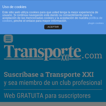
Uso de cookies
Este sitio web utiliza cookies para que usted tenga la mejor experiencia de
usuario. Si continúa navegando está dando su consentimiento para la
aceptación de las mencionadas cookies y la aceptación de nuestra
política de
cookies
, pinche el enlace para mayor información.
plugin cookies
ACEPTAR
QUIENES SOMOS
CONTACTO
PUBLICIDAD
ACCEDER
Conmutar
navegación