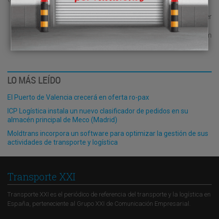
Miguel Rocher
mrocher@operinter.com
LO MÁS LEÍDO
El Puerto de Valencia crecerá en oferta ro-pax
ICP Logística instala un nuevo clasificador de pedidos en su
almacén principal de Meco (Madrid)
Moldtrans incorpora un software para optimizar la gestión de sus
actividades de transporte y logística
Transporte XXI
Transporte XXI es el periódico de referencia del transporte y la logística en
España, perteneciente al Grupo XXI de Comunicación Empresarial.