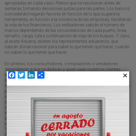
apropiadas en cada caso. Pleitos que se resolverán antes de
sentarse, tomando decisiones justas para las partes. Los bancos
concederán/negarán favores en función de lo que sugiera la
herramienta, en función a la solvencia de las empresas, facilitando
la vida de los financieros. Los estibadores sabrán el número de
manos dependiendo de las circunstancias de cada puerto, línea,
tamaño, carga, ruta y continuación de viaje de los buques. Y claro,
al existir Aduana, existen los representantes aduaneros, que
sabrán donde revolver para saber lo que tienen que hacer, cuando
no saben lo que tienen que hacer.
En síntesis, los consumidores, compradores o vendedores
dependiendo a que se dedican y quien sean nuestros clientes,
Facebook
Twitter
LinkedIn
Compartir
tendrán claro cómo y qué o a quién consultar y valorar su
siguiente paso. Por descontado, que todo lo anterior llega de la
mano de la novedosa I.A., aunque no tengo claro si es nueva, o no,
porque la Intuición Asertiva lleva ejerciéndose desde tiempos
inmemoriales en todas estas profesiones. Primero, porque
somos capaces de comprender los problemas de forma
instantánea, sin necesidad de demasiado razonamiento, por pura
intuición. Y después, porque contamos con la habilidad de
expresar la realidad y nuestra opinión, sin hostilidad alguna ni
mezclando con emociones personales, solo puro servicio.
“Pocos ven lo que somos, pero todos ven lo que aparentamos”
(Maquiavelo).