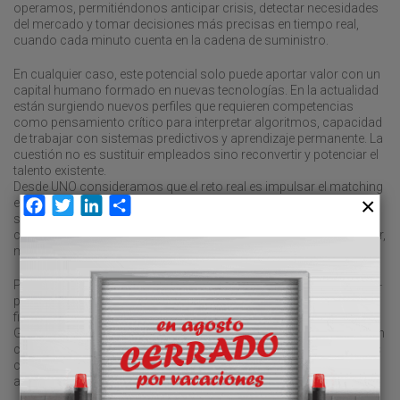
operamos, permitiéndonos anticipar crisis, detectar necesidades
del mercado y tomar decisiones más precisas en tiempo real,
cuando cada minuto cuenta en la cadena de suministro.
En cualquier caso, este potencial solo puede aportar valor con un
capital humano formado en nuevas tecnologías. En la actualidad
están surgiendo nuevos perfiles que requieren competencias
como pensamiento crítico para interpretar algoritmos, capacidad
de trabajar con sistemas predictivos y aprendizaje permanente. La
cuestión no es sustituir empleados sino reconvertir y potenciar el
talento existente.
Desde UNO consideramos que el reto real es impulsar el matching
entre tecnología y personas, ya que la combinación de ambos
Facebook
Twitter
LinkedIn
Compartir
será la que determine nuestra capacidad de competir, innovar y
crecer. Esta sinergia permite aumentar la competitividad del sector,
minimizar costes y mejorar la experiencia de cliente y trabajador.
Por ello, instamos al Gobierno a reforzar la colaboración público-
privada mediante políticas concretas que incluyan líneas de
financiación específicas vinculadas a fondos europeos Next
Generation; programas formativos en competencias digitales con
certificación oficial reconocida por el sector; y reducciones en las
cotizaciones sociales para incentivar la contratación de talento y
apostar por la competitividad.