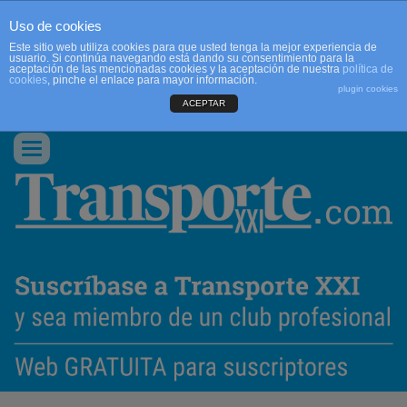
Uso de cookies
Este sitio web utiliza cookies para que usted tenga la mejor experiencia de
usuario. Si continúa navegando está dando su consentimiento para la
aceptación de las mencionadas cookies y la aceptación de nuestra
política de
cookies
, pinche el enlace para mayor información.
plugin cookies
ACEPTAR
QUIENES SOMOS
CONTACTO
PUBLICIDAD
ACCEDER
Conmutar
navegación