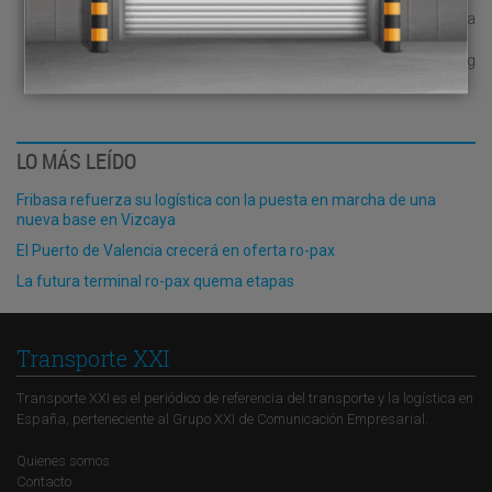
Francisco Aranda
presidencia@unologistica.org
LO MÁS LEÍDO
Fribasa refuerza su logística con la puesta en marcha de una
nueva base en Vizcaya
El Puerto de Valencia crecerá en oferta ro-pax
La futura terminal ro-pax quema etapas
Transporte XXI
Transporte XXI es el periódico de referencia del transporte y la logística en
España, perteneciente al Grupo XXI de Comunicación Empresarial.
Quienes somos
Contacto