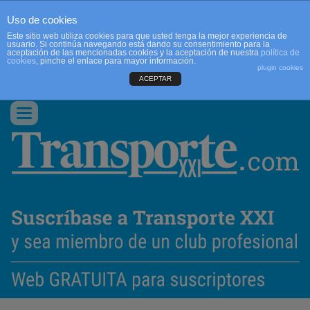
Uso de cookies
Este sitio web utiliza cookies para que usted tenga la mejor experiencia de
usuario. Si continúa navegando está dando su consentimiento para la
aceptación de las mencionadas cookies y la aceptación de nuestra
política de
cookies
, pinche el enlace para mayor información.
plugin cookies
ACEPTAR
QUIENES SOMOS
CONTACTO
PUBLICIDAD
ACCEDER
Conmutar
navegación