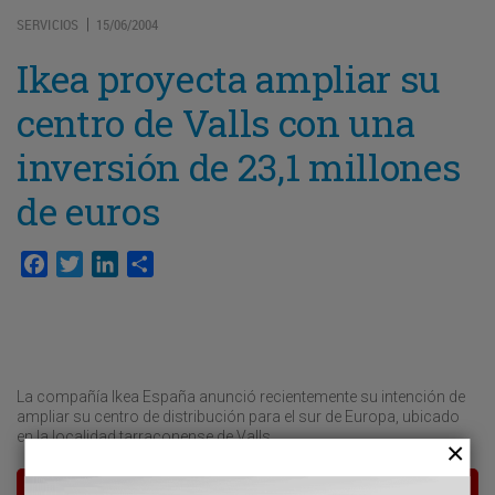
SERVICIOS
15/06/2004
|
Ikea proyecta ampliar su
centro de Valls con una
inversión de 23,1 millones
de euros
Facebook
Twitter
LinkedIn
Compartir
La compañía Ikea España anunció recientemente su intención de
ampliar su centro de distribución para el sur de Europa, ubicado
en la localidad tarraconense de Valls.