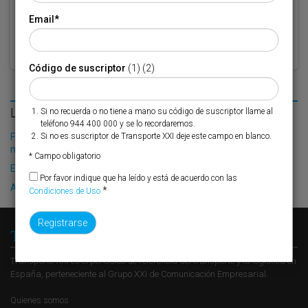
Email
*
Código de suscriptor
(1) (2)
LO MÁS LEÍDO
Si no recuerda o no tiene a mano su código de suscriptor llame al
teléfono 944 400 000 y se lo recordaremos.
Fribasa refuerza su logística con la puesta en marcha de una
Si no es suscriptor de Transporte XXI deje este campo en blanco.
nueva base en Vizcaya
* Campo obligatorio
El Puerto de Valencia crecerá en oferta ro-pax
Por favor indique que ha leído y está de acuerdo con las
Algeciras reclama la modernización del PCF
*
Condiciones de Uso
Transporte XXI
Transporte XXI es el periódico de referencia del transporte y la logística en
España, perteneciente al Grupo XXI de Comunicación Empresarial.
Quienes somos