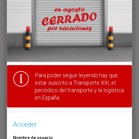
Acceder
Nombre de usuario
Clave
Para poder seguir leyendo hay que
¿Olvidó su clave?
estar suscrito a Transporte XXI, el
Haga clic aquí para recuperarla.
periódico del transporte y la logística
en España.
Registrarse
Acceder
Nombre de usuario (elija un nombre)
*
Nombre de usuario