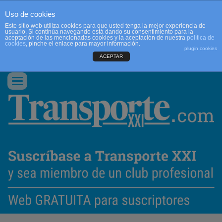
Uso de cookies
Este sitio web utiliza cookies para que usted tenga la mejor experiencia de
usuario. Si continúa navegando está dando su consentimiento para la
aceptación de las mencionadas cookies y la aceptación de nuestra
política de
cookies
, pinche el enlace para mayor información.
plugin cookies
ACEPTAR
QUIENES SOMOS
CONTACTO
PUBLICIDAD
ACCEDER
Conmutar
navegación