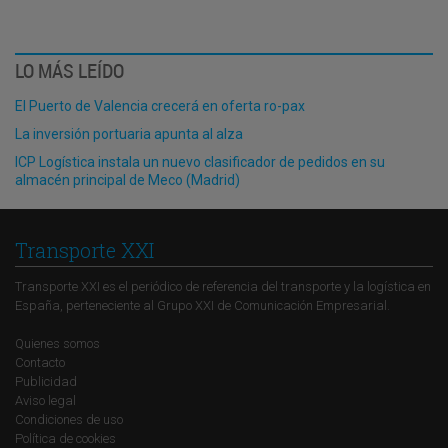
LO MÁS LEÍDO
El Puerto de Valencia crecerá en oferta ro-pax
La inversión portuaria apunta al alza
ICP Logística instala un nuevo clasificador de pedidos en su
almacén principal de Meco (Madrid)
Transporte XXI
Transporte XXI es el periódico de referencia del transporte y la logística en
España, perteneciente al Grupo XXI de Comunicación Empresarial.
Quienes somos
Contacto
Publicidad
Aviso legal
Condiciones de uso
Política de cookies