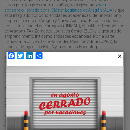
euros para los próximos tres años, será ejecutado
por un
consorcio liderado por el Clúster Logístico de Aragón (ALIA)
y que
está integrado por ocho entidades académicas, de innovación y
emprendimiento de Aragón y Nueva Aquitania. Estas entidades
son la Universidad de Zaragoza (UNIZAR), el Instituto Tecnológico
de Aragón (ITA), Zaragoza Logistics Center (ZLC) y la gestora de
emprendimiento Init como entidades españolas. Por la parte
francesa, la Université de Pau et des Pays de l’Adour (UPPA), la
escuela de ingeniería ESTIA y la empresa Fondolog.
Facebook
Twitter
LinkedIn
Compartir
INTEGRA-LOG plantea la activación del corredor central Zaragoza-
Pau como una alternativa estratégica que contribuya a redistribuir
los flujos y potenciar la multimodalidad. Para ello, una de las
principales acciones del proyecto será un gemelo digital logístico
transfronterizo desarrollado por el ITA, que permitirá simular
escenarios futuros, analizar el impacto de políticas y optimizar los
flujos de mercancías.
Del mismo modo, buscando la mejora de la operatividad diaria se
desarrollará otra herramienta digital, una plataforma y aplicación
móvil para operadores logísticos de ambas vertientes que
incorporará herramientas de gestión de cargas, información
sobre tráfico transfronterizo o cálculo de huella de carbono en
tiempo real.