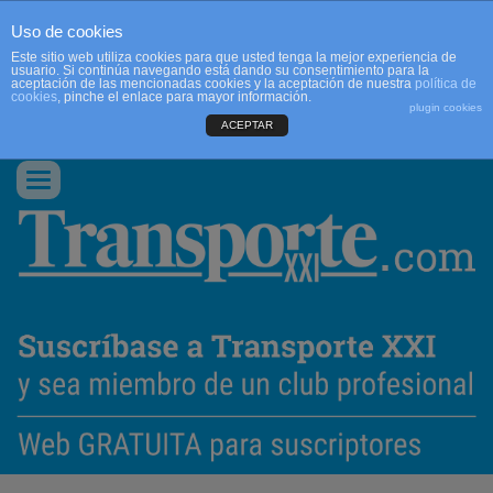
Uso de cookies
Este sitio web utiliza cookies para que usted tenga la mejor experiencia de
usuario. Si continúa navegando está dando su consentimiento para la
aceptación de las mencionadas cookies y la aceptación de nuestra
política de
cookies
, pinche el enlace para mayor información.
plugin cookies
ACEPTAR
QUIENES SOMOS
CONTACTO
PUBLICIDAD
ACCEDER
Conmutar
navegación