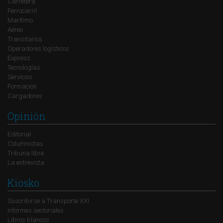
Carretera
Ferrocarril
Marítimo
Aéreo
Transitarios
Operadores logísticos
Express
Tecnologías
Servicios
Formación
Cargadores
Opinión
Editorial
Columnistas
Tribuna libre
La entrevista
Kiosko
Suscribirse a Transporte XXI
Informes sectoriales
Libros blancos