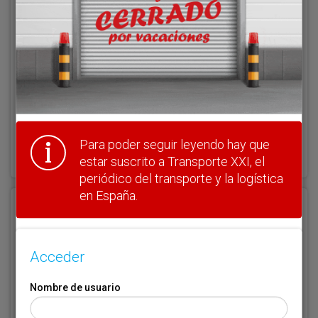
Clave
¿Olvidó su clave?
Para poder seguir leyendo hay que
Haga clic aquí para recuperarla.
estar suscrito a Transporte XXI, el
periódico del transporte y la logística
en España.
Registrarse
Nombre de usuario (elija un nombre)
*
Acceder
Nombre de usuario
Email
*