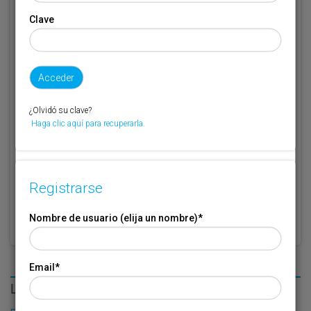
Clave
Código de suscriptor
(1) (2)
Si no recuerda o no tiene a mano su código de suscriptor llame al
teléfono 944 400 000 y se lo recordaremos.
Si no es suscriptor de Transporte XXI deje este campo en blanco.
¿Olvidó su clave?
Haga clic aquí para recuperarla.
* Campo obligatorio
Por favor indique que ha leído y está de acuerdo con las
Condiciones
*
de Uso
Registrarse
Nombre de usuario (elija un nombre)
*
Email
*
LO MÁS LEÍDO