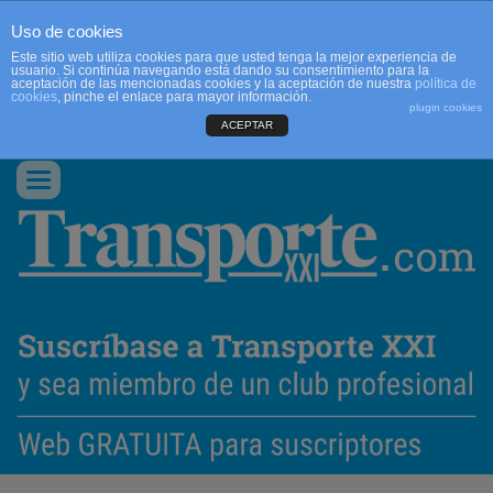
Uso de cookies
Este sitio web utiliza cookies para que usted tenga la mejor experiencia de
usuario. Si continúa navegando está dando su consentimiento para la
aceptación de las mencionadas cookies y la aceptación de nuestra
política de
cookies
, pinche el enlace para mayor información.
plugin cookies
ACEPTAR
QUIENES SOMOS
CONTACTO
PUBLICIDAD
ACCEDER
Conmutar
navegación