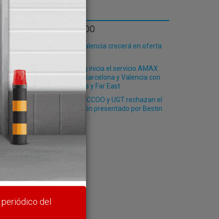
LO MÁS LEÍDO
El Puerto de Valencia crecerá en oferta
ro-pax
China Shipping inicia el servicio AMAX
que enlazará Barcelona y Valencia con
itario
Estados Unidos y Far East
Los sindicatos CCOO y UGT rechazan el
rte y
ERE de extinción presentado por Bestin
Supply Chain
 periódico del