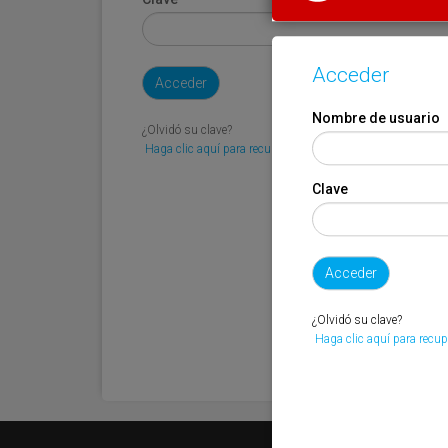
Acceder
Nombre de usuario
¿Olvidó su clave?
Haga clic aquí para recuperarla.
Clave
¿Olvidó su clave?
Haga clic aquí para recup