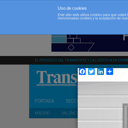
Uso de cookies
Este sitio web utiliza cookies para que uste
mencionadas cookies y la aceptación de nue
EL PERIÓDICO DEL TRANSPORTE Y LA LOGÍSTICA EN ESPA
Facebook
Twitter
LinkedIn
Compar
PORTADA
SECCIONES
OPINIÓN
MADRID
VALENCIA
CATALUÑA
A