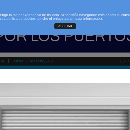
d tenga la mejor experiencia de usuario. Si continúa navegando está dando su cons
stra
política de cookies
, pinche el enlace para mayor información.
ACEPTAR
ÑOL
Jueves 06 de agosto, 2026
QUIE
tir
HEMEROTECA
AGENDA
KIOSKO
NDALUCÍA
PAÍS VASCO
ESPAÑA
INTERNACIONAL