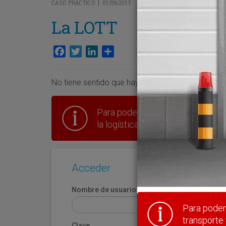
CASO PRÁCTICO
01/09/2013
|
La LOTT
Facebook
Twitter
LinkedIn
Compartir
No tiene sentido que haya que acudir a una Ley, d
Para poder seguir leyendo hay que
la logística en España.
Acceder
Nombre de usuario
Para poder 
transporte 
Clave