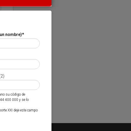
 un nombre)
*
(2)
mano su código de
944 400 000 y se lo
porte XXI deje este campo