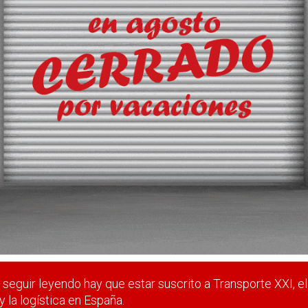
e carácter más bien administrativo, para saber lo que es un trans
 estar suscrito a Transporte XXI, el periódico del transpo
Registrarse
Nombre de usuario (elija un nombre)
*
seguir leyendo hay que estar suscrito a Transporte XXI, el
y la logística en España.
Email
*