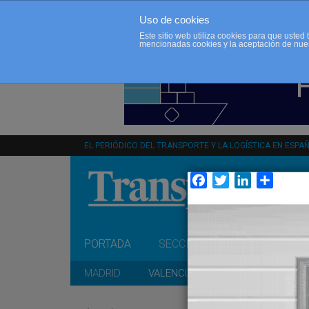
Uso de cookies
Este sitio web utiliza cookies para que uste
mencionadas cookies y la aceptación de nue
EL PERIÓDICO DEL TRANSPORTE Y LA LOGÍSTICA EN ESPA
Facebook
Twitter
LinkedIn
Compar
PORTADA
SECCIONES
OPINIÓN
MADRID
VALENCIA
CATALUÑA
A