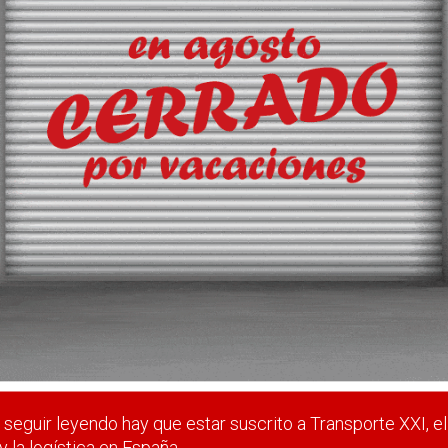
di en Valencia generará ener
ros en la instalación de una planta fotovoltaica sobre el techo de
spacio de 27.700 metros cuadrados.
 estar suscrito a Transporte XXI, el periódico del transpo
Registrarse
Nombre de usuario (elija un nombre)
*
seguir leyendo hay que estar suscrito a Transporte XXI, el
y la logística en España.