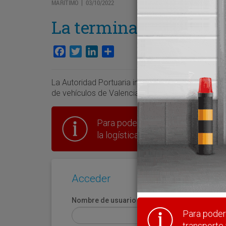
MARÍTIMO
03/10/2022
|
La terminal de Grimal
Facebook
Twitter
LinkedIn
Compartir
La Autoridad Portuaria invertirá 17 millones de eu
de vehículos de Valencia Terminal Europa, un e
Para poder seguir leyendo hay que
la logística en España.
Acceder
Nombre de usuario
Para poder 
transporte 