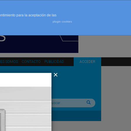
entimiento para la aceptación de las
plugin cookies
NES SOMOS
CONTACTO
PUBLICIDAD
ACCEDER
Buscar: