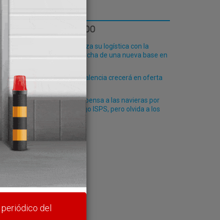
gía
LO MÁS LEÍDO
Fribasa refuerza su logística con la
puesta en marcha de una nueva base en
Vizcaya
El Puerto de Valencia crecerá en oferta
l silo
ro-pax
Fomento compensa a las navieras por
aplicar el código ISPS, pero olvida a los
terminalistas
rte y
 periódico del