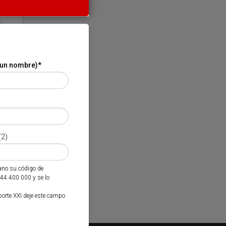
 un nombre)
*
(2)
mano su código de
944 400 000 y se lo
porte XXI deje este campo