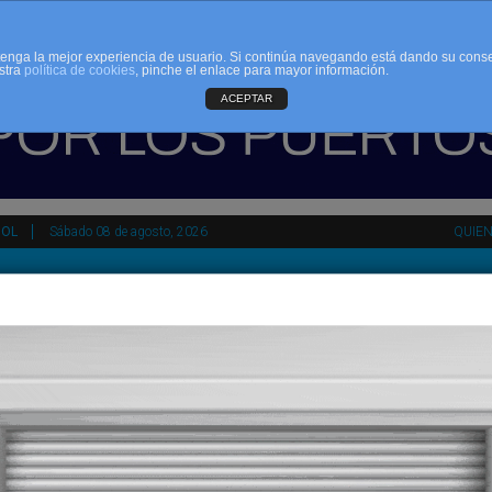
d tenga la mejor experiencia de usuario. Si continúa navegando está dando su cons
stra
política de cookies
, pinche el enlace para mayor información.
ACEPTAR
ÑOL
Sábado 08 de agosto, 2026
QUIE
tir
HEMEROTECA
AGENDA
KIOSKO
NDALUCÍA
PAÍS VASCO
ESPAÑA
INTERNACIONAL