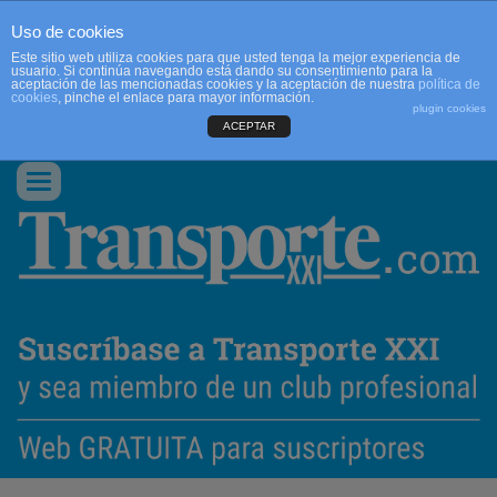
Uso de cookies
Este sitio web utiliza cookies para que usted tenga la mejor experiencia de
usuario. Si continúa navegando está dando su consentimiento para la
aceptación de las mencionadas cookies y la aceptación de nuestra
política de
cookies
, pinche el enlace para mayor información.
plugin cookies
ACEPTAR
QUIENES SOMOS
CONTACTO
PUBLICIDAD
ACCEDER
Conmutar
navegación