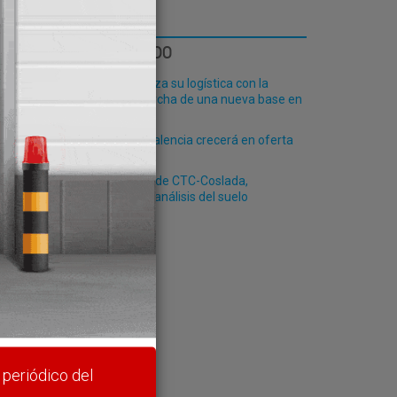
LO MÁS LEÍDO
Fribasa refuerza su logística con la
puesta en marcha de una nueva base en
Vizcaya
El Puerto de Valencia crecerá en oferta
arcado
ro-pax
La ampliación de CTC-Coslada,
pendiente del análisis del suelo
rte y
 periódico del