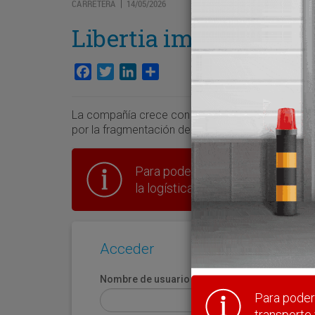
CARRETERA
14/05/2026
|
Libertia impulsa su n
Facebook
Twitter
LinkedIn
Compartir
La compañía crece con la actividad de carga fra
por la fragmentación de los flujos logísticos”.
Para poder seguir leyendo hay que
la logística en España.
Acceder
Nombre de usuario
Para poder 
transporte 