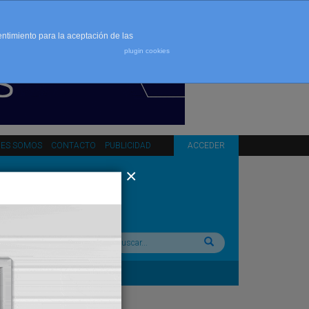
entimiento para la aceptación de las
plugin cookies
NES SOMOS
CONTACTO
PUBLICIDAD
ACCEDER
Buscar: