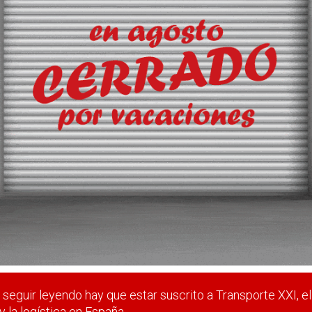
egocio de grupaje
ccionada y refuerza su servicio de paletería en un mercado “m
 estar suscrito a Transporte XXI, el periódico del transpo
Registrarse
Nombre de usuario (elija un nombre)
*
seguir leyendo hay que estar suscrito a Transporte XXI, el
y la logística en España.