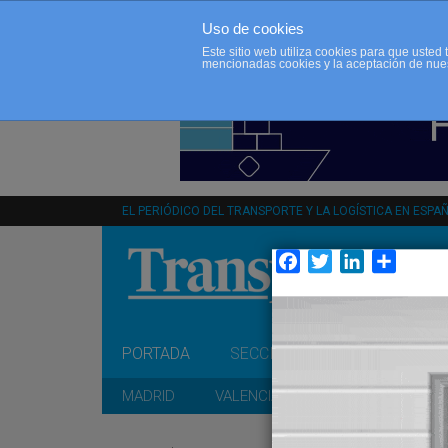
Uso de cookies
Este sitio web utiliza cookies para que uste
mencionadas cookies y la aceptación de nue
EL PERIÓDICO DEL TRANSPORTE Y LA LOGÍSTICA EN ESPA
Facebook
Twitter
LinkedIn
Compar
PORTADA
SECCIONES
OPINIÓN
MADRID
VALENCIA
CATALUÑA
A