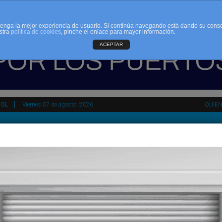
d tenga la mejor experiencia de usuario. Si continúa navegando está dando su cons
stra
política de cookies
, pinche el enlace para mayor información.
ACEPTAR
ÑOL
Viernes 07 de agosto, 2026
QUIE
tir
HEMEROTECA
AGENDA
KIOSKO
NDALUCÍA
PAÍS VASCO
ESPAÑA
INTERNACIONAL