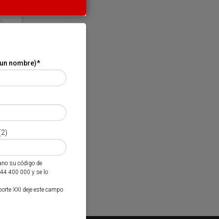
 un nombre)
*
(2)
mano su código de
944 400 000 y se lo
porte XXI deje este campo