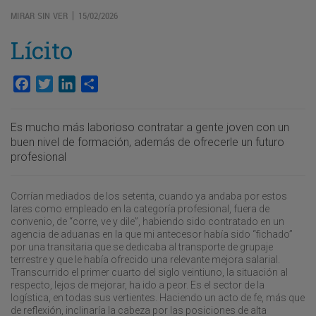
MIRAR SIN VER
15/02/2026
|
Lícito
Facebook
Twitter
LinkedIn
Compartir
Es mucho más laborioso contratar a gente joven con un
buen nivel de formación, además de ofrecerle un futuro
profesional
Corrían mediados de los setenta, cuando ya andaba por estos
lares como empleado en la categoría profesional, fuera de
convenio, de “corre, ve y dile”, habiendo sido contratado en un
agencia de aduanas en la que mi antecesor había sido “fichado”
por una transitaria que se dedicaba al transporte de grupaje
terrestre y que le había ofrecido una relevante mejora salarial.
Transcurrido el primer cuarto del siglo veintiuno, la situación al
respecto, lejos de mejorar, ha ido a peor. Es el sector de la
logística, en todas sus vertientes. Haciendo un acto de fe, más que
de reflexión, inclinaría la cabeza por las posiciones de alta