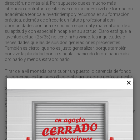
dirección, no más allá. Por supuesto que es mucho más
laborioso contratar a gente joven con un buen nivel de formación
académica teórica e invertir tiempo y recursos en su formación
práctica, además de ofrecerle un futuro profesional con
oportunidades con una retribución espiritual y material acorde a
su aptitud y con especial hincapié en su actitud. Claro está que la
juventud actual (25/35) no tiene, ni ha vivido, las inquietudes o
necesidades que las de sus dos generaciones precedentes.
También es cierto, que no es justo generalizar, porque también
convive la pluralidad con lo singular, haciendo lo ordinario más
ordinario y menos extraordinario.
Tirar de la vil moneda para cubrir un puesto, o carencia de fondo
de comercio, es tan poco ético e inteligente como perfectamente
lícito. Si bien hay que tener en cuenta que aquella persona que dice
tener un fondo de comercio y es verdad, mañana se irá por las
mismas razones, y si es un “vividor”, acabarás tirando dinero a la
basura, y en ambos casos será el mismo resultado.
Sinceramente, si este es el futuro profesional que le deparan los
años venideros a los transitarios, en el que los costes van al alza y
los márgenes, ergo los ingresos, van a la baja, las navieras se
quedarán con la carga, que les pertenece, al igual que los
transportistas con el resto en tierra. Parece que la administración
no se quedaría con las operaciones aduaneras. “La pereza tiene
ventaja sobre los demás vicios, y es que no exige nada” (William