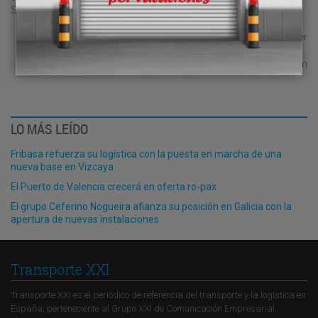
Shakespeare).
Miguel Rocher
mrocher@operinter.com
LO MÁS LEÍDO
Fribasa refuerza su logística con la puesta en marcha de una
nueva base en Vizcaya
El Puerto de Valencia crecerá en oferta ro-pax
El grupo Ceferino Nogueira afianza su posición en Galicia con la
apertura de nuevas instalaciones
Transporte XXI
Transporte XXI es el periódico de referencia del transporte y la logística en
España, perteneciente al Grupo XXI de Comunicación Empresarial.