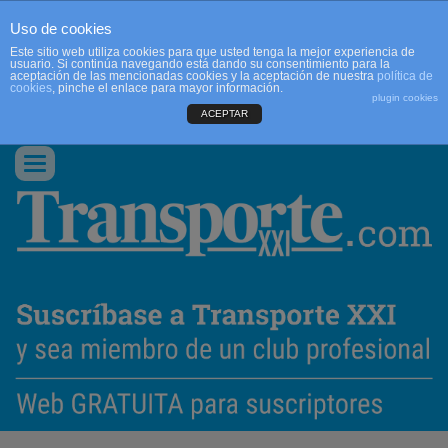
Uso de cookies
Este sitio web utiliza cookies para que usted tenga la mejor experiencia de
usuario. Si continúa navegando está dando su consentimiento para la
aceptación de las mencionadas cookies y la aceptación de nuestra
política de
cookies
, pinche el enlace para mayor información.
plugin cookies
ACEPTAR
QUIENES SOMOS
CONTACTO
PUBLICIDAD
ACCEDER
Conmutar
navegación