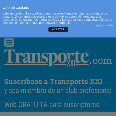
Uso de cookies
Este sitio web utiliza cookies para que usted tenga la mejor experiencia de
usuario. Si continúa navegando está dando su consentimiento para la
aceptación de las mencionadas cookies y la aceptación de nuestra
política de
cookies
, pinche el enlace para mayor información.
plugin cookies
ACEPTAR
QUIENES SOMOS
CONTACTO
PUBLICIDAD
ACCEDER
Conmutar
navegación