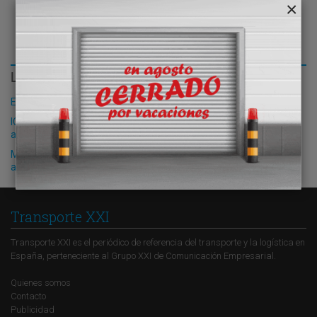
LO MÁS LEÍDO
El Puerto de Valencia crecerá en oferta ro-pax
ICP Logística instala un nuevo clasificador de pedidos en su
almacén principal de Meco (Madrid)
Moldtrans incorpora un software para optimizar la gestión de sus
actividades de transporte y logística
Transporte XXI
Transporte XXI es el periódico de referencia del transporte y la logística en
España, perteneciente al Grupo XXI de Comunicación Empresarial.
Quienes somos
Contacto
Publicidad