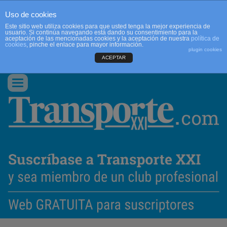
Uso de cookies
Este sitio web utiliza cookies para que usted tenga la mejor experiencia de
usuario. Si continúa navegando está dando su consentimiento para la
aceptación de las mencionadas cookies y la aceptación de nuestra
política de
cookies
, pinche el enlace para mayor información.
plugin cookies
ACEPTAR
QUIENES SOMOS
CONTACTO
PUBLICIDAD
ACCEDER
Conmutar
navegación