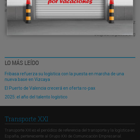
capaz de responder, con excelencia, a un sector tan crítico como
imprescindible.
Ana González
cel@cel-logistica.org
LO MÁS LEÍDO
Fribasa refuerza su logística con la puesta en marcha de una
nueva base en Vizcaya
El Puerto de Valencia crecerá en oferta ro-pax
2025: el año del talento logístico
Transporte XXI
Transporte XXI es el periódico de referencia del transporte y la logística en
España, perteneciente al Grupo XXI de Comunicación Empresarial.