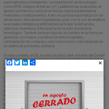
automatizados e inteligentes. La implantación de tecnologías
como RFID, códigos de barras, IoT y plataformas avanzadas de
gestión permite hoy conocer en tiempo real la trazabilidad de
materiales y medicamentos. A ello se suma la automatización de
almacenes y farmacias hospitalarias, junto con el uso de analítica
avanzada e inteligencia artificial para anticipar la demanda y
optimizar inventarios. Este avance no ha sido únicamente
tecnológico. También se ha producido un cambio en la forma de
gestionar, con mayor coordinación entre hospitales,
centralización de compras y una visión mucho más integrada de
la cadena de suministro sanitaria.
En este contexto, el CEL ha sido un actor clave. A través del Comité
CEL Salud, se ha consolidado un espacio de colaboración donde
Facebook
Twitter
LinkedIn
Compartir
compartir conocimiento, impulsar buenas prácticas y elevar el
nivel de ambición del sector.
La décimo tercera edición del Congreso CEL de Logística Sanitaria,
celebrado a finales de mayo, ha puesto de manifiesto que el
recorrido es notable, pero el desafío continúa. La complejidad del
entorno sanitario exige seguir avanzando en innovación,
integración y talento. Ahora más que nunca, es momento de
reforzar la colaboración entre todos los actores del ecosistema
para consolidar lo logrado y acelerar la transformación. Solo
trabajando juntos podremos construir una logística hospitalaria