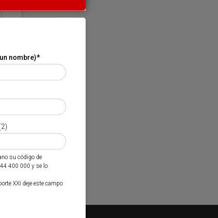
 un nombre)
*
(2)
mano su código de
944 400 000 y se lo
porte XXI deje este campo