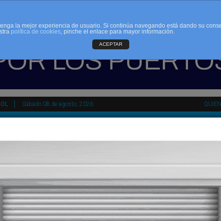
d tenga la mejor experiencia de usuario. Si continúa navegando está dando su cons
stra
política de cookies
, pinche el enlace para mayor información.
ACEPTAR
ÑOL
Sábado 08 de agosto, 2026
QUIE
tir
HEMEROTECA
AGENDA
KIOSKO
NDALUCÍA
PAÍS VASCO
ESPAÑA
INTERNACIONAL