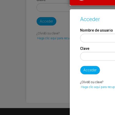
Acceder
Nombre de usuario
¿Olvidó su clave?
Haga clic aquí para recuperarla.
Clave
¿Olvidó su clave?
Haga clic aquí para recup