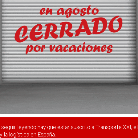
 mercados para atraer inversión y más tráficos a los puertos?
 estar suscrito a Transporte XXI, el periódico del transpo
Registrarse
Nombre de usuario (elija un nombre)
*
seguir leyendo hay que estar suscrito a Transporte XXI, el
y la logística en España.
Email
*