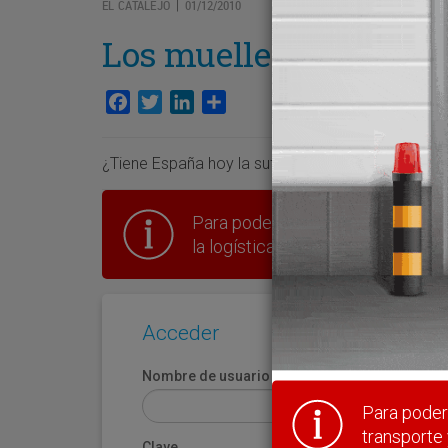
EL CATALEJO
01/12/2010
|
Los muelles al sol
Facebook
Twitter
LinkedIn
Compartir
¿Tiene España hoy la suficiente confianza de los
Para poder seguir leyendo hay que
la logística en España.
Acceder
Nombre de usuario
Para poder 
transporte 
Clave