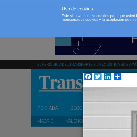
Uso de cookies
Este sitio web utiliza cookies para que uste
mencionadas cookies y la aceptación de nue
EL PERIÓDICO DEL TRANSPORTE Y LA LOGÍSTICA EN ESPA
Facebook
Twitter
LinkedIn
Compar
PORTADA
SECCIONES
OPINIÓN
MADRID
VALENCIA
CATALUÑA
A