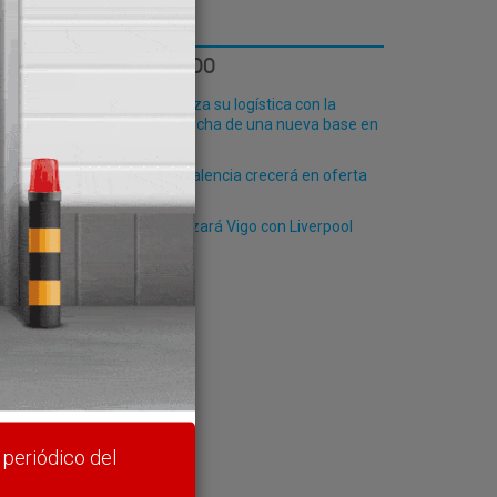
LO MÁS LEÍDO
Fribasa refuerza su logística con la
puesta en marcha de una nueva base en
Vizcaya
El Puerto de Valencia crecerá en oferta
ro-pax
Suardiaz enlazará Vigo con Liverpool
rte y
 periódico del