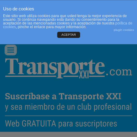
Uso de cookies
Este sitio web utiliza cookies para que usted tenga la mejor experiencia de
usuario. Si continúa navegando está dando su consentimiento para la
aceptación de las mencionadas cookies y la aceptación de nuestra
política de
cookies
, pinche el enlace para mayor información.
plugin cookies
ACEPTAR
QUIENES SOMOS
CONTACTO
PUBLICIDAD
ACCEDER
Conmutar
navegación