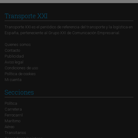
Transporte XXI
Transporte XXI es el periódico de referencia del transporte y la logística en
España, perteneciente al Grupo XXI de Comunicación Empresarial.
Quienes somos
Contacto
Publicidad
Aviso legal
Condiciones de uso
Política de cookies
Mi cuenta
Secciones
Política
Carretera
Ferrocarril
Marítimo
Aéreo
Transitarios