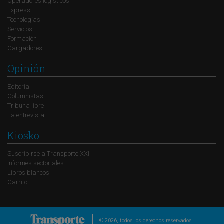
Operadores logísticos
Express
Tecnologías
Servicios
Formación
Cargadores
Opinión
Editorial
Columnistas
Tribuna libre
La entrevista
Kiosko
Suscribirse a Transporte XXI
Informes sectoriales
Libros blancos
Carrito
© 2026, todos los derechos reservados.