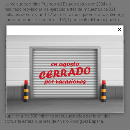
La red que coordina Puertos del Estado obtuvo en 2024 un
resultado provisional del ejercicio antes de impuestos de 331
millones de euros, un 10,2 por ciento más que en el año anterior, y
que supone una ejecución del 163,1 por ciento del presupuesto.
La mayor partida de ingresos portuarios, con 629 millones, se
logró con las tasas de utilización, que incluyen entre otras las que
recaen en la mercancía, en el buque y el pasaje. En su comparativa
interanual aumentó un 3,1 por ciento.
La tasa de ocupación, con 337 millones de euros, tuvo un
crecimiento del 6,4 por ciento con respecto a 2023. Por su parte, la
de actividad, con 148 millones en 2024, subió un 2,6 por ciento.
Los gastos del sistema portuario español se destinaron en 2024,
entre sus principales capítulos, a las amortizaciones del
inmovilizado, con 440 millones; los servicios exteriores, con 334
millones; y los de personal, con 320 millones.
El Ebitda de explotación fue de 644 millones de euros, un 2,8 por
ciento más que en 2023, y que representa un 20 por ciento
superior a los 536 millones presupuestados por la entidad
portuaria estatal que preside Álvaro Rodríguez Dapena.