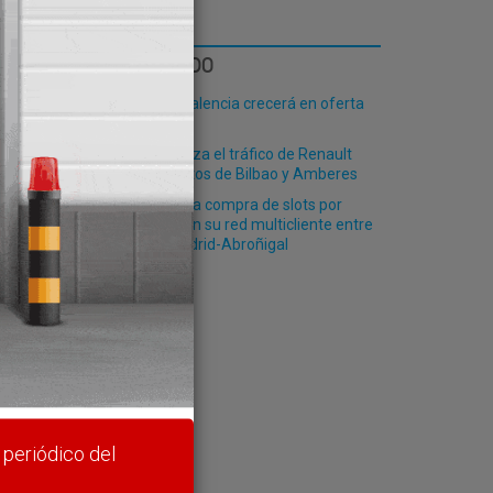
LO MÁS LEÍDO
El Puerto de Valencia crecerá en oferta
ro-pax
Finnlines afianza el tráfico de Renault
entre los puertos de Bilbao y Amberes
Renfe ofrece la compra de slots por
plataformas en su red multicliente entre
rte y
Valencia y Madrid-Abroñigal
 periódico del