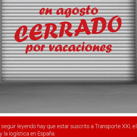
ia y también es notorio el ascenso de dicha tensión
 estar suscrito a Transporte XXI, el periódico del transpo
Registrarse
Nombre de usuario (elija un nombre)
*
seguir leyendo hay que estar suscrito a Transporte XXI, el
y la logística en España.
Email
*