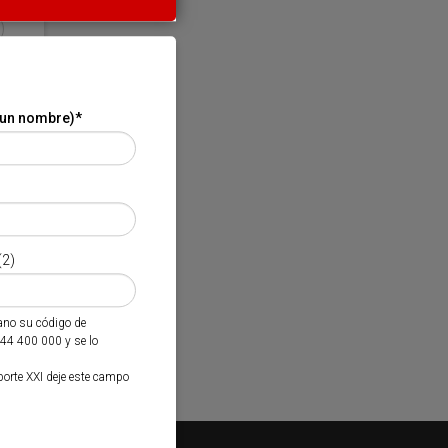
 un nombre)
*
(2)
mano su código de
944 400 000 y se lo
porte XXI deje este campo