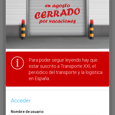
Acceder
Nombre de usuario
Clave
Para poder seguir leyendo hay que
¿Olvidó su clave?
estar suscrito a Transporte XXI, el
Haga clic aquí para recuperarla.
periódico del transporte y la logística
en España.
Registrarse
Acceder
Nombre de usuario (elija un nombre)
*
Nombre de usuario