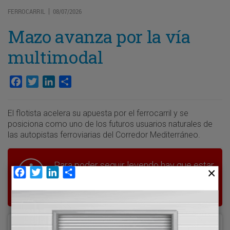
FERROCARRIL
08/07/2026
|
Mazo avanza por la vía
multimodal
Facebook
Twitter
LinkedIn
Compartir
El flotista acelera su apuesta por el ferrocarril y se
posiciona como uno de los futuros usuarios naturales de
las autopistas ferroviarias del Corredor Mediterráneo.
Para poder seguir leyendo hay que estar
Facebook
Twitter
LinkedIn
Compartir
suscrito a Transporte XXI, el periódico
del transporte y la logística en España.