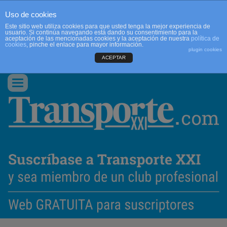
Uso de cookies
Este sitio web utiliza cookies para que usted tenga la mejor experiencia de
usuario. Si continúa navegando está dando su consentimiento para la
aceptación de las mencionadas cookies y la aceptación de nuestra
política de
cookies
, pinche el enlace para mayor información.
plugin cookies
ACEPTAR
QUIENES SOMOS
CONTACTO
PUBLICIDAD
ACCEDER
Conmutar
navegación