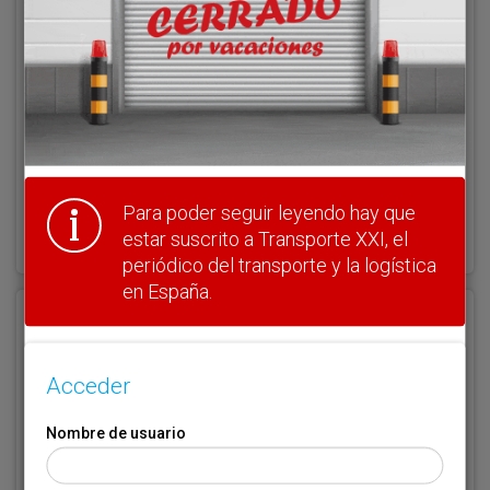
Clave
Para poder seguir leyendo hay que
¿Olvidó su clave?
Haga clic aquí para recuperarla.
estar suscrito a Transporte XXI, el
periódico del transporte y la logística
en España.
Registrarse
Nombre de usuario (elija un nombre)
*
Acceder
Nombre de usuario
Email
*