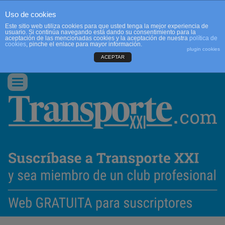
Uso de cookies
Este sitio web utiliza cookies para que usted tenga la mejor experiencia de
usuario. Si continúa navegando está dando su consentimiento para la
aceptación de las mencionadas cookies y la aceptación de nuestra
política de
cookies
, pinche el enlace para mayor información.
plugin cookies
ACEPTAR
QUIENES SOMOS
CONTACTO
PUBLICIDAD
ACCEDER
Conmutar
navegación