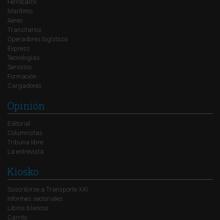
Ferrocarril
Marítimo
Aéreo
Transitarios
Operadores logísticos
Express
Tecnologías
Servicios
Formación
Cargadores
Opinión
Editorial
Columnistas
Tribuna libre
La entrevista
Kiosko
Suscribirse a Transporte XXI
Informes sectoriales
Libros blancos
Carrito