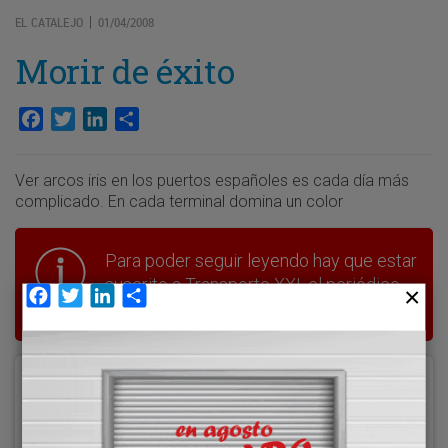
EL CATALEJO
01/04/2008
|
Morir de éxito
Facebook
Twitter
LinkedIn
Compartir
Ver arcos iris en los puertos españoles es cada día más
complicado. En cada terminal domina un color
Para poder seguir leyendo hay que estar
suscrito a Transporte XXI, el periódico
Facebook
Twitter
LinkedIn
Compartir
del transporte y la logística en España.
Acceder
Nombre de usuario