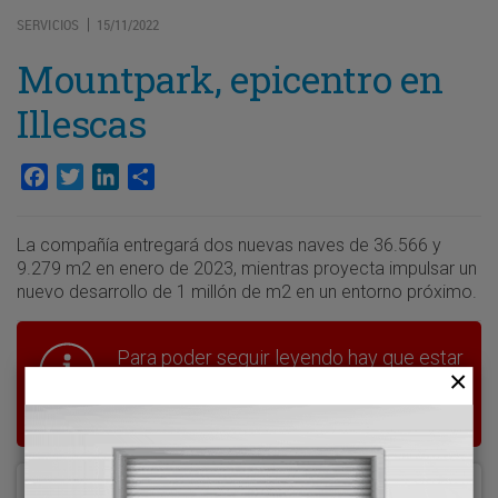
SERVICIOS
15/11/2022
|
Mountpark, epicentro en
Illescas
Facebook
Twitter
LinkedIn
Compartir
La compañía entregará dos nuevas naves de 36.566 y
9.279 m2 en enero de 2023, mientras proyecta impulsar un
nuevo desarrollo de 1 millón de m2 en un entorno próximo.
Para poder seguir leyendo hay que estar
suscrito a Transporte XXI, el periódico
del transporte y la logística en España.