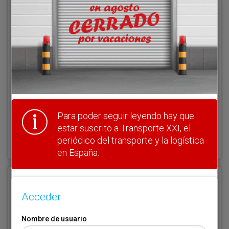
Acceder
Nombre de usuario
Clave
Para poder seguir leyendo hay que
estar suscrito a Transporte XXI, el
¿Olvidó su clave?
periódico del transporte y la logística
Haga clic aquí para recuperarla.
en España.
Registrarse
Acceder
Nombre de usuario (elija un nombre)
*
Nombre de usuario