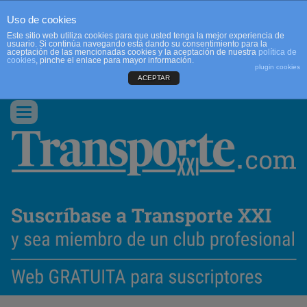
Uso de cookies
Este sitio web utiliza cookies para que usted tenga la mejor experiencia de
usuario. Si continúa navegando está dando su consentimiento para la
aceptación de las mencionadas cookies y la aceptación de nuestra
política de
cookies
, pinche el enlace para mayor información.
plugin cookies
ACEPTAR
QUIENES SOMOS
CONTACTO
PUBLICIDAD
ACCEDER
Conmutar
navegación