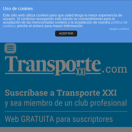
Uso de cookies
Este sitio web utiliza cookies para que usted tenga la mejor experiencia de
usuario. Si continúa navegando está dando su consentimiento para la
aceptación de las mencionadas cookies y la aceptación de nuestra
política de
cookies
, pinche el enlace para mayor información.
plugin cookies
ACEPTAR
QUIENES SOMOS
CONTACTO
PUBLICIDAD
ACCEDER
Conmutar
navegación