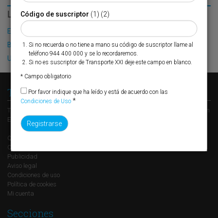
LO MÁS LEÍDO
Código de suscriptor
(1) (2)
El Puerto de Valencia crecerá en oferta ro-pax
BCN Port Innovation, al servicio de la mejora operativa
Si no recuerda o no tiene a mano su código de suscriptor llame al
teléfono 944 400 000 y se lo recordaremos.
Una verdad poliédrica
Si no es suscriptor de Transporte XXI deje este campo en blanco.
* Campo obligatorio
Transporte XXI
Por favor indique que ha leído y está de acuerdo con las
*
Condiciones de Uso
Transporte XXI es el periódico de referencia del transporte y la logística en
España, perteneciente al Grupo XXI de Comunicación Empresarial.
Quienes somos
Contacto
Publicidad
Aviso legal
Condiciones de uso
Política de cookies
Mi cuenta
Secciones