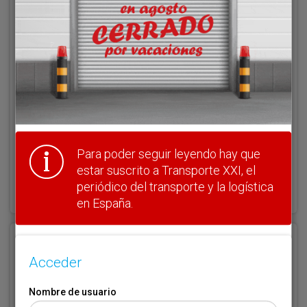
Acceder
Nombre de usuario
Clave
Para poder seguir leyendo hay que
estar suscrito a Transporte XXI, el
¿Olvidó su clave?
periódico del transporte y la logística
Haga clic aquí para recuperarla.
en España.
Registrarse
Acceder
Nombre de usuario (elija un nombre)
*
Nombre de usuario