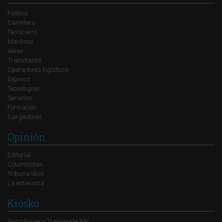
Política
Carretera
Ferrocarril
Marítimo
Aéreo
Transitarios
Operadores logísticos
Express
Tecnologías
Servicios
Formación
Cargadores
Opinión
Editorial
Columnistas
Tribuna libre
La entrevista
Kiosko
Suscribirse a Transporte XXI