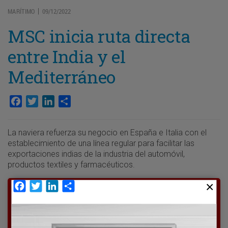
MARÍTIMO
09/12/2022
|
MSC inicia ruta directa
entre India y el
Mediterráneo
Facebook
Twitter
LinkedIn
Compartir
La naviera refuerza su negocio en España e Italia con el
establecimiento de una línea regular para facilitar las
exportaciones indias de la industria del automóvil,
productos textiles y farmacéuticos.
Facebook
Twitter
LinkedIn
Compartir
Para poder seguir leyendo hay que estar
suscrito a Transporte XXI, el periódico
del transporte y la logística en España.