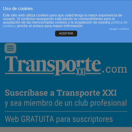
Uso de cookies
Este sitio web utiliza cookies para que usted tenga la mejor experiencia de
usuario. Si continúa navegando está dando su consentimiento para la
aceptación de las mencionadas cookies y la aceptación de nuestra
política de
cookies
, pinche el enlace para mayor información.
plugin cookies
ACEPTAR
QUIENES SOMOS
CONTACTO
PUBLICIDAD
ACCEDER
Conmutar
navegación