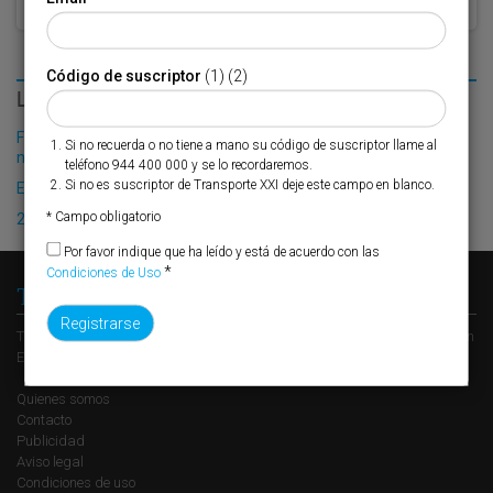
Código de suscriptor
(1) (2)
LO MÁS LEÍDO
Fribasa refuerza su logística con la puesta en marcha de una
Si no recuerda o no tiene a mano su código de suscriptor llame al
nueva base en Vizcaya
teléfono 944 400 000 y se lo recordaremos.
Si no es suscriptor de Transporte XXI deje este campo en blanco.
El Puerto de Valencia crecerá en oferta ro-pax
* Campo obligatorio
2025: el año del talento logístico
Por favor indique que ha leído y está de acuerdo con las
*
Condiciones de Uso
Transporte XXI
Transporte XXI es el periódico de referencia del transporte y la logística en
España, perteneciente al Grupo XXI de Comunicación Empresarial.
Quienes somos
Contacto
Publicidad
Aviso legal
Condiciones de uso