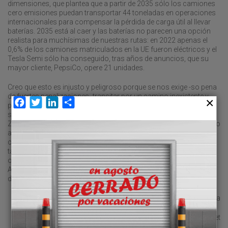
dimensiones, que plantea que a partir de 2035 sólo los camiones
cero emisiones puedan transportar 44 toneladas en operaciones
internacionales para compensar la pérdida de carga útil al llevar
baterías. 2035 está al caer y las baterías no parecen una opción
realista para muchísimas de nuestras rutas: en 2022 apenas el
0,6% de los camiones matriculados en la UE fueron eléctricos y el
Tesla Semi sólo ha conseguido, tras años de anuncios, que su
mayor cliente, PepsiCo, opere 21 unidades.
Creo que esto es injusto y peligroso porque se nos exige -so pena
de fuertes penalizaciones- transitar por un camino inexistente y
Facebook
Twitter
LinkedIn
Compartir
porque se ponen en riesgo las cadenas de suministro. Una
situación que estamos viendo ya en los peajes alemanes y las
ZBE de ciudades españolas y europeas. Hace unas semanas ya lo
apuntaba el presidente de BMW, Oliver Zipse: el motor de
combustión podría quedar obsoleto en 50 años pero, mientras
tanto, mantengamos a los vehículos con ecocombustibles y
otras alternativas neutras en CO2 que están a nuestro alcance.
Algunos eurodiputados parece que se van percatando; un atisbo
de esperanza.
Ramón Valdivia
rvaldivia@astic.net