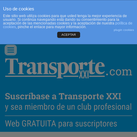
Uso de cookies
Este sitio web utiliza cookies para que usted tenga la mejor experiencia de
usuario. Si continúa navegando está dando su consentimiento para la
aceptación de las mencionadas cookies y la aceptación de nuestra
política de
cookies
, pinche el enlace para mayor información.
plugin cookies
ACEPTAR
QUIENES SOMOS
CONTACTO
PUBLICIDAD
ACCEDER
Conmutar
navegación