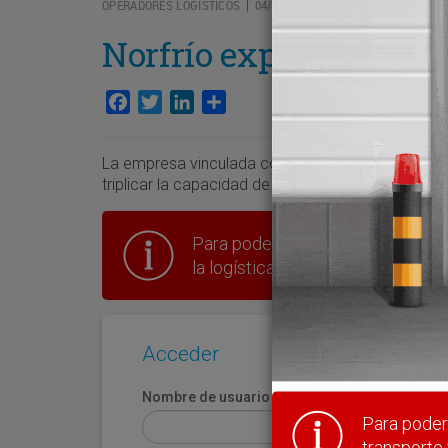
OPERADORES LOGÍSTICOS
04/11/2025
|
Norfrío expande sus i
Facebook
Twitter
LinkedIn
Compartir
La empresa vinculada con los flotistas Trafema y
triplicar la capacidad de su nave frigorífica en M
Para poder seguir leyendo hay que
la logística en España.
Acceder
Nombre de usuario
Para poder 
transporte 