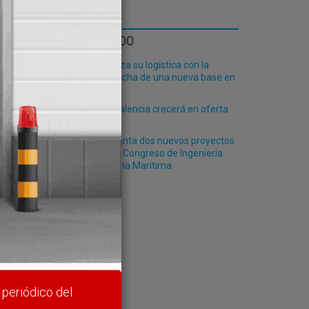
LO MÁS LEÍDO
Fribasa refuerza su logística con la
puesta en marcha de una nueva base en
Vizcaya
El Puerto de Valencia crecerá en oferta
ro-pax
Siport21 presenta dos nuevos proyectos
durante el 49º Congreso de Ingeniería
Naval e Industria Marítima
rte y
 periódico del