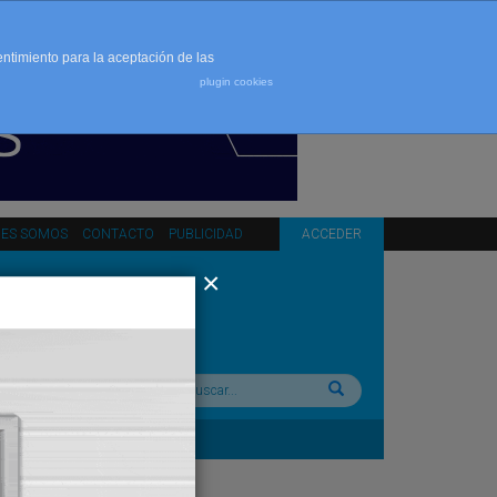
entimiento para la aceptación de las
plugin cookies
NES SOMOS
CONTACTO
PUBLICIDAD
ACCEDER
Buscar: