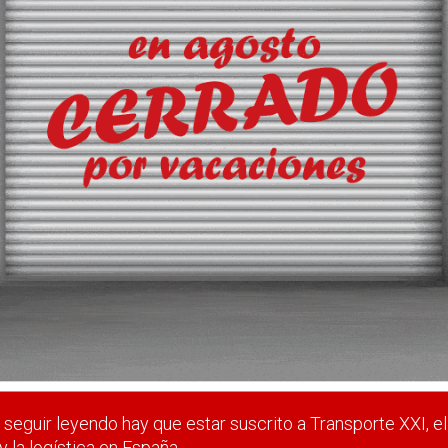
nstalaciones
 Transportes Manuel Cid Diaz invertirá 8 millones de euros para
os (Pontevedra).
 estar suscrito a Transporte XXI, el periódico del transpo
Registrarse
Nombre de usuario (elija un nombre)
*
seguir leyendo hay que estar suscrito a Transporte XXI, el
y la logística en España.