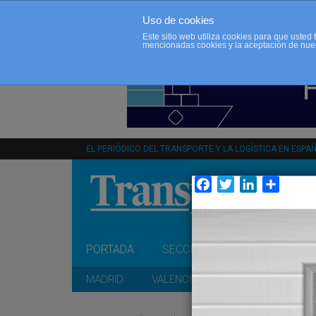
Uso de cookies
Este sitio web utiliza cookies para que uste
mencionadas cookies y la aceptación de nue
EL PERIÓDICO DEL TRANSPORTE Y LA LOGÍSTICA EN ESPA
Facebook
Twitter
LinkedIn
Compar
PORTADA
SECCIONES
OPINIÓN
MADRID
VALENCIA
CATALUÑA
A