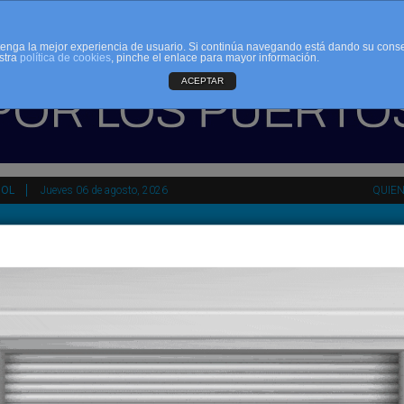
d tenga la mejor experiencia de usuario. Si continúa navegando está dando su cons
stra
política de cookies
, pinche el enlace para mayor información.
ACEPTAR
ÑOL
Jueves 06 de agosto, 2026
QUIE
tir
HEMEROTECA
AGENDA
KIOSKO
NDALUCÍA
PAÍS VASCO
ESPAÑA
INTERNACIONAL