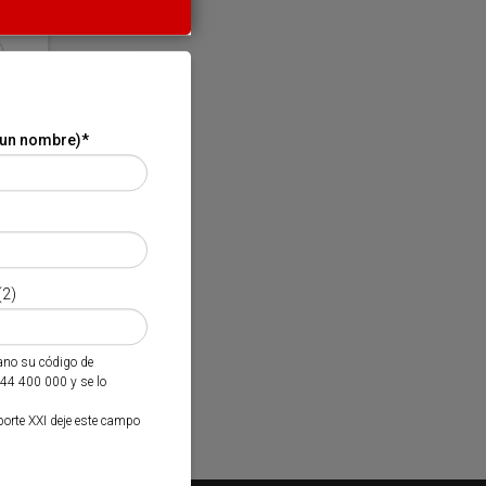
 un nombre)
*
(2)
mano su código de
944 400 000 y se lo
porte XXI deje este campo